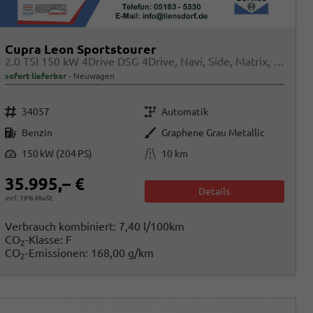
Cupra Leon Sportstourer
2.0 TSI 150 kW 4Drive DSG 4Drive, Navi, Side, Matrix, el. Klappe, 18-Zoll, 5 J.-Garantie
sofort lieferbar
Neuwagen
Fahrzeugnr.
Getriebe
34057
Automatik
Kraftstoff
Außenfarbe
Benzin
Graphene Grau Metallic
Leistung
Kilometerstand
150 kW (204 PS)
10 km
35.995,– €
Details
incl. 19% MwSt.
Verbrauch kombiniert:
7,40 l/100km
CO
-Klasse:
F
2
CO
-Emissionen:
168,00 g/km
2