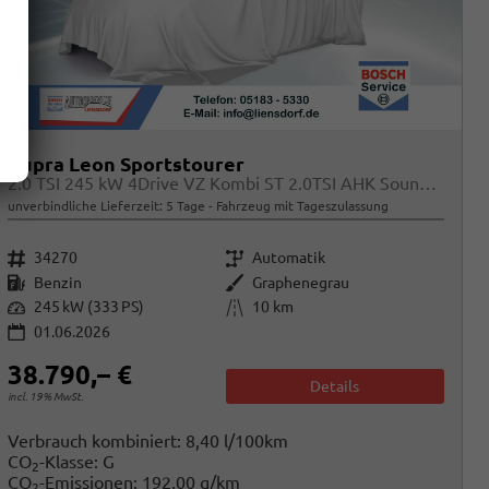
Cupra Leon Sportstourer
2.0 TSI 245 kW 4Drive VZ Kombi ST 2.0TSI AHK Sound ACC
unverbindliche Lieferzeit:
5 Tage
Fahrzeug mit Tageszulassung
Fahrzeugnr.
Getriebe
34270
Automatik
Kraftstoff
Außenfarbe
Benzin
Graphenegrau
Leistung
Kilometerstand
245 kW (333 PS)
10 km
01.06.2026
38.790,– €
Details
incl. 19% MwSt.
Verbrauch kombiniert:
8,40 l/100km
CO
-Klasse:
G
2
CO
-Emissionen:
192,00 g/km
2