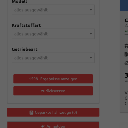
Modell
alles ausgewählt
C
Kraftstoffart
so
alles ausgewählt
Fah
Getriebeart
K
alles ausgewählt
Le
3
1598
Ergebnisse anzeigen
in
zurücksetzen
V
C
C
Geparkte Fahrzeuge (
0
)
Anmelden