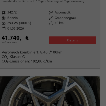
unverbindliche Lieferzeit:
5 Tage
Fahrzeug mit Tageszulassung
Fahrzeugnr.
Getriebe
34272
Automatik
Kraftstoff
Außenfarbe
Benzin
Graphenegrau
Leistung
Kilometerstand
294 kW (400 PS)
10 km
01.06.2026
41.740,– €
Details
incl. 19% MwSt.
Verbrauch kombiniert:
8,40 l/100km
CO
-Klasse:
G
2
CO
-Emissionen:
192,00 g/km
2