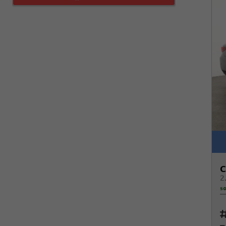
C
so
Fah