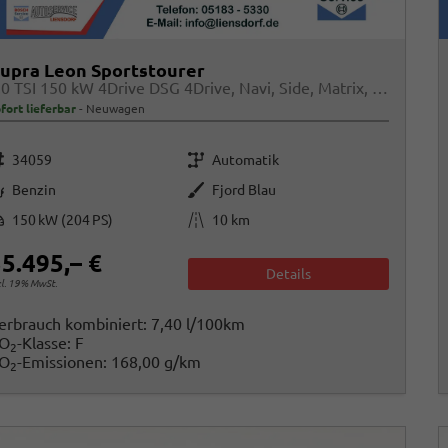
upra Leon Sportstourer
2.0 TSI 150 kW 4Drive DSG 4Drive, Navi, Side, Matrix, el. Klappe, 18-Zoll, 5 J.-Garantie
fort lieferbar
Neuwagen
rzeugnr.
Getriebe
34059
Automatik
raftstoff
Außenfarbe
Benzin
Fjord Blau
istung
Kilometerstand
150 kW (204 PS)
10 km
5.495,– €
Details
cl. 19% MwSt.
erbrauch kombiniert:
7,40 l/100km
O
-Klasse:
F
2
O
-Emissionen:
168,00 g/km
2