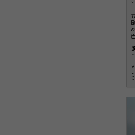
un
Fah
K
Le
3
in
V
C
C