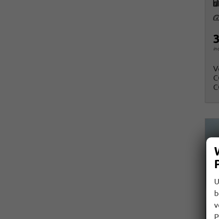
K
Le
3
in
V
C
C
U
b
v
P