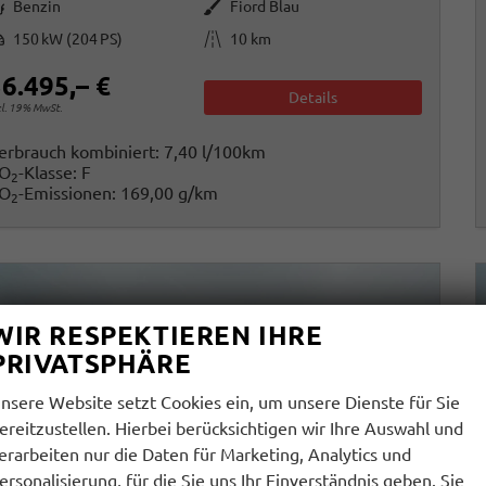
raftstoff
Außenfarbe
Benzin
Fiord Blau
istung
Kilometerstand
150 kW (204 PS)
10 km
6.495,– €
Details
cl. 19% MwSt.
erbrauch kombiniert:
7,40 l/100km
O
-Klasse:
F
2
O
-Emissionen:
169,00 g/km
2
WIR RESPEKTIEREN IHRE
PRIVATSPHÄRE
nsere Website setzt Cookies ein, um unsere Dienste für Sie
ereitzustellen. Hierbei berücksichtigen wir Ihre Auswahl und
erarbeiten nur die Daten für Marketing, Analytics und
ersonalisierung, für die Sie uns Ihr Einverständnis geben. Sie