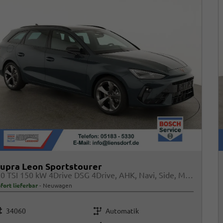
upra Leon Sportstourer
2.0 TSI 150 kW 4Drive DSG 4Drive, AHK, Navi, Side, Matrix, el. Klappe, 18-Zoll, 5 J.-Garantie
fort lieferbar
Neuwagen
rzeugnr.
Getriebe
34060
Automatik