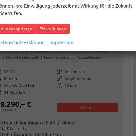
önnen Ihre Einwilligung jederzeit mit Wirkung für die Zukunft
iderrufen.
Alle akzeptieren
Einstellungen
atenschutzerklärung
Impressum
upra Leon Sportstourer
.0 TSI 245 kW 4Drive VZ Kombi ST 2.0TSI AHK ACC
verbindliche Lieferzeit:
5 Tage
Fahrzeug mit Tageszulassung
rzeugnr.
Getriebe
34271
Automatik
raftstoff
Außenfarbe
Benzin
Graphenegrau
istung
Kilometerstand
245 kW (333 PS)
10 km
01.06.2026
8.290,– €
Details
cl. 19% MwSt.
erbrauch kombiniert:
8,40 l/100km
O
-Klasse:
G
2
O
-Emissionen:
192,00 g/km
2