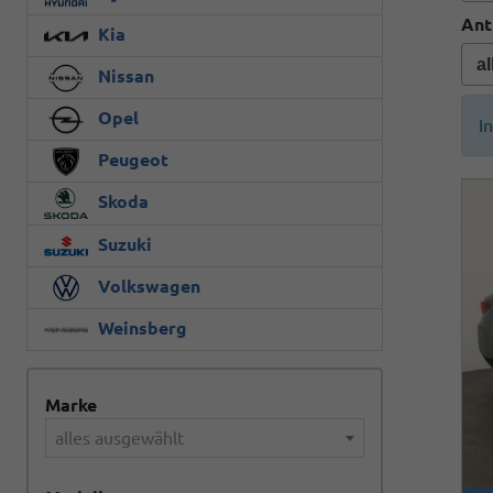
Ant
Kia
Nissan
Opel
I
Peugeot
Skoda
Suzuki
Volkswagen
Weinsberg
Marke
alles ausgewählt