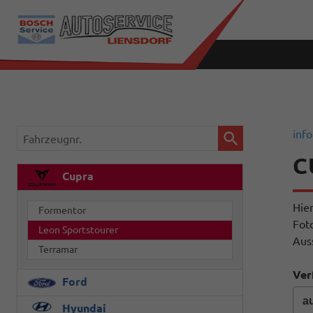
Fahrzeugnr.
info
C
Cupra
Hie
Formentor
Fot
Leon Sportstourer
Aus
Terramar
Ver
Ford
Hyundai