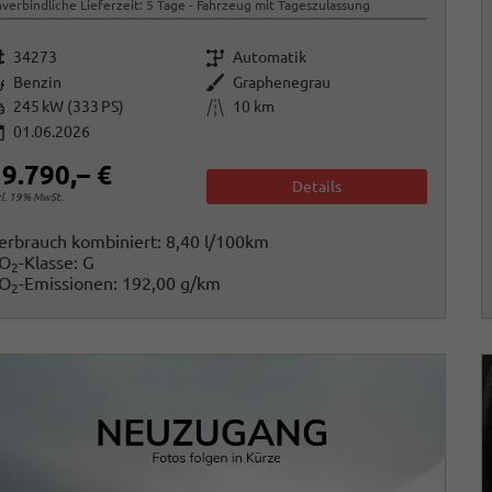
verbindliche Lieferzeit:
5 Tage
Fahrzeug mit Tageszulassung
rzeugnr.
Getriebe
34273
Automatik
raftstoff
Außenfarbe
Benzin
Graphenegrau
istung
Kilometerstand
245 kW (333 PS)
10 km
01.06.2026
9.790,– €
Details
cl. 19% MwSt.
erbrauch kombiniert:
8,40 l/100km
O
-Klasse:
G
2
O
-Emissionen:
192,00 g/km
2