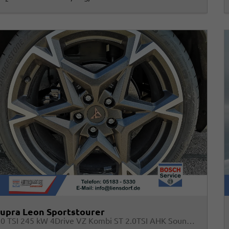
upra Leon Sportstourer
2.0 TSI 245 kW 4Drive VZ Kombi ST 2.0TSI AHK Sound ACC Pano