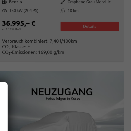
Kraftstoff
Außenfarbe
Benzin
Graphene Grau Metallic
Leistung
Kilometerstand
150 kW (204 PS)
10 km
36.995,– €
Details
incl. 19% MwSt.
Verbrauch kombiniert:
7,40 l/100km
CO
-Klasse:
F
2
CO
-Emissionen:
169,00 g/km
2