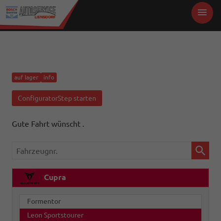
auf lager
info
ConfiguratorStep starten
Gute Fahrt wünscht .
Fahrzeugnr.
Cupra
Formentor
Leon Sportstourer