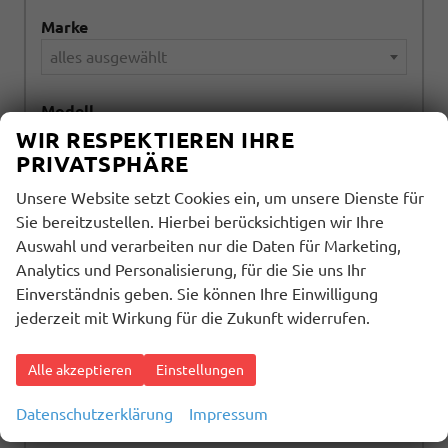
Marke
alles ausgewählt
Modell
WIR RESPEKTIEREN IHRE
alles ausgewählt
PRIVATSPHÄRE
Kraftstoffart
Unsere Website setzt Cookies ein, um unsere Dienste für
Sie bereitzustellen. Hierbei berücksichtigen wir Ihre
alles ausgewählt
Auswahl und verarbeiten nur die Daten für Marketing,
Analytics und Personalisierung, für die Sie uns Ihr
Getriebeart
Einverständnis geben. Sie können Ihre Einwilligung
alles ausgewählt
jederzeit mit Wirkung für die Zukunft widerrufen.
Alle akzeptieren
Einstellungen
1602
Ergebnisse anzeigen
Datenschutzerklärung
Impressum
zurücksetzen