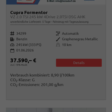
Cupra Formentor
VZ 2.0 TSI 245 kW 4Drive 2.0TSI DSG AHK
unverbindliche Lieferzeit:
5 Tage
Fahrzeug mit Tageszulassung
Fahrzeugnr.
Getriebe
34299
Automatik
Kraftstoff
Außenfarbe
Benzin
Graphenegrau Metallic
Leistung
Kilometerstand
245 kW (333 PS)
10 km
01.06.2026
37.590,– €
Details
incl. 19% MwSt.
Verbrauch kombiniert:
8,90 l/100km
CO
-Klasse:
G
2
CO
-Emissionen:
201,00 g/km
2