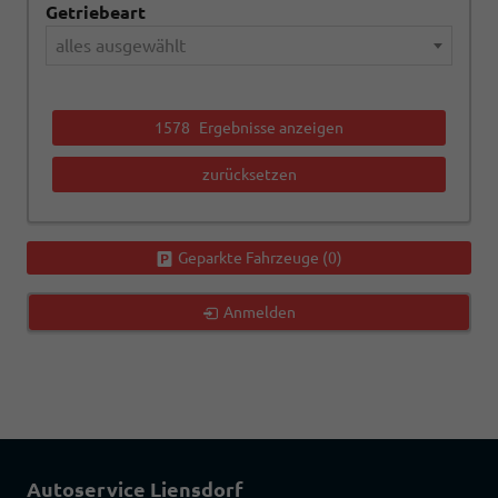
Getriebeart
alles ausgewählt
1578
Ergebnisse anzeigen
zurücksetzen
Geparkte Fahrzeuge (
0
)
Anmelden
Autoservice Liensdorf