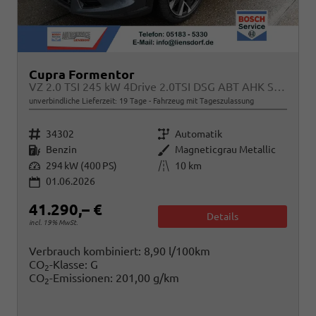
Cupra Formentor
VZ 2.0 TSI 245 kW 4Drive 2.0TSI DSG ABT AHK Sound
unverbindliche Lieferzeit:
19 Tage
Fahrzeug mit Tageszulassung
Fahrzeugnr.
Getriebe
34302
Automatik
Kraftstoff
Außenfarbe
Benzin
Magneticgrau Metallic
Leistung
Kilometerstand
294 kW (400 PS)
10 km
01.06.2026
41.290,– €
Details
incl. 19% MwSt.
Verbrauch kombiniert:
8,90 l/100km
CO
-Klasse:
G
2
CO
-Emissionen:
201,00 g/km
2