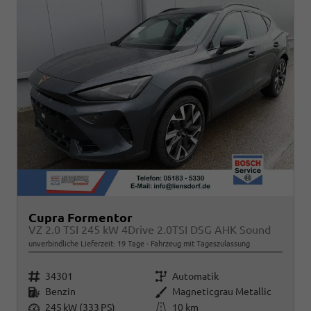
Cupra Formentor
VZ 2.0 TSI 245 kW 4Drive 2.0TSI DSG AHK Sound
unverbindliche Lieferzeit:
19 Tage
Fahrzeug mit Tageszulassung
Fahrzeugnr.
Getriebe
34301
Automatik
Kraftstoff
Außenfarbe
Benzin
Magneticgrau Metallic
Leistung
Kilometerstand
245 kW (333 PS)
10 km