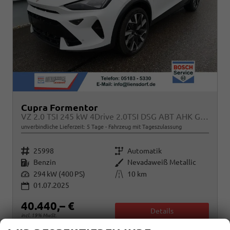
Cupra Formentor
VZ 2.0 TSI 245 kW 4Drive 2.0TSI DSG ABT AHK GV5
unverbindliche Lieferzeit:
5 Tage
Fahrzeug mit Tageszulassung
Fahrzeugnr.
Getriebe
25998
Automatik
Kraftstoff
Außenfarbe
Benzin
Nevadaweiß Metallic
Leistung
Kilometerstand
294 kW (400 PS)
10 km
01.07.2025
40.440,– €
Details
incl. 19% MwSt.