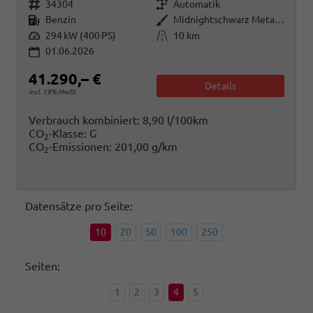
Fahrzeugnr.
Getriebe
34304
Automatik
Kraftstoff
Außenfarbe
Benzin
Midnightschwarz Metallic
Leistung
Kilometerstand
294 kW (400 PS)
10 km
01.06.2026
41.290,– €
Details
incl. 19% MwSt.
Verbrauch kombiniert:
8,90 l/100km
CO
-Klasse:
G
2
CO
-Emissionen:
201,00 g/km
2
Datensätze pro Seite:
10
20
50
100
250
Seiten:
1
2
3
4
5