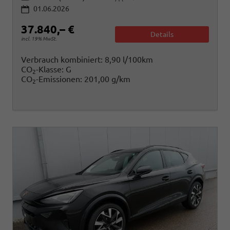
01.06.2026
37.840,– €
Details
incl. 19% MwSt.
Verbrauch kombiniert:
8,90 l/100km
CO
-Klasse:
G
2
CO
-Emissionen:
201,00 g/km
2