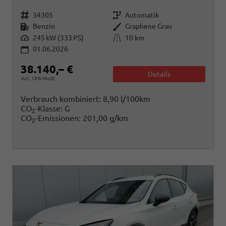
Fahrzeugnr.
Getriebe
34305
Automatik
Kraftstoff
Außenfarbe
Benzin
Graphene Grau
Leistung
Kilometerstand
245 kW (333 PS)
10 km
01.06.2026
38.140,– €
Details
incl. 19% MwSt.
Verbrauch kombiniert:
8,90 l/100km
CO
-Klasse:
G
2
CO
-Emissionen:
201,00 g/km
2