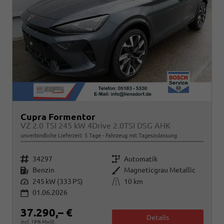
Cupra Formentor
VZ 2.0 TSI 245 kW 4Drive 2.0TSI DSG AHK
unverbindliche Lieferzeit:
5 Tage
Fahrzeug mit Tageszulassung
Fahrzeugnr.
Getriebe
34297
Automatik
Kraftstoff
Außenfarbe
Benzin
Magneticgrau Metallic
Leistung
Kilometerstand
245 kW (333 PS)
10 km
01.06.2026
37.290,– €
Details
incl. 19% MwSt.