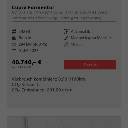
Cupra Formentor
VZ 2.0 TSI 245 kW 4Drive 2.0TSI DSG ABT AHK
unverbindliche Lieferzeit:
5 Tage
Fahrzeug mit Tageszulassung
Fahrzeugnr.
Getriebe
34298
Automatik
Kraftstoff
Außenfarbe
Benzin
Magneticgrau Metallic
Leistung
Kilometerstand
294 kW (400 PS)
10 km
01.06.2026
40.740,– €
Details
incl. 19% MwSt.
Verbrauch kombiniert:
8,90 l/100km
CO
-Klasse:
G
2
CO
-Emissionen:
201,00 g/km
2