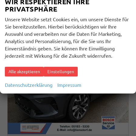
WIR RESPEKTIEREN IHRE
Verbrauch kombiniert:
8,90 l/100km
PRIVATSPHÄRE
CO
-Klasse:
G
2
CO
-Emissionen:
201,00 g/km
2
Unsere Website setzt Cookies ein, um unsere Dienste für
Sie bereitzustellen. Hierbei berücksichtigen wir Ihre
Auswahl und verarbeiten nur die Daten für Marketing,
Analytics und Personalisierung, für die Sie uns Ihr
Einverständnis geben. Sie können Ihre Einwilligung
jederzeit mit Wirkung für die Zukunft widerrufen.
Alle akzeptieren
Einstellungen
Datenschutzerklärung
Impressum