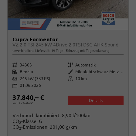
Cupra Formentor
VZ 2.0 TSI 245 kW 4Drive 2.0TSI DSG AHK Sound
unverbindliche Lieferzeit:
19 Tage
Fahrzeug mit Tageszulassung
Fahrzeugnr.
Getriebe
34303
Automatik
Kraftstoff
Außenfarbe
Benzin
Midnightschwarz Metallic
Leistung
Kilometerstand
245 kW (333 PS)
10 km
01.06.2026
37.840,– €
Details
incl. 19% MwSt.
Verbrauch kombiniert:
8,90 l/100km
CO
-Klasse:
G
2
CO
-Emissionen:
201,00 g/km
2