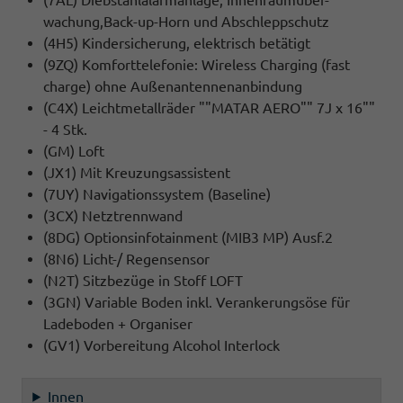
wachung,Back-up-Horn und Abschleppschutz
(4H5) Kindersicherung, elektrisch betätigt
(9ZQ) Komforttelefonie: Wireless Charging (fast
charge) ohne Außenantennenanbindung
(C4X) Leichtmetallräder ""MATAR AERO"" 7J x 16""
- 4 Stk.
(GM) Loft
(JX1) Mit Kreuzungsassistent
(7UY) Navigationssystem (Baseline)
(3CX) Netztrennwand
(8DG) Optionsinfotainment (MIB3 MP) Ausf.2
(8N6) Licht-/ Regensensor
(N2T) Sitzbezüge in Stoff LOFT
(3GN) Variable Boden inkl. Verankerungsöse für
Ladeboden + Organiser
(GV1) Vorbereitung Alcohol Interlock
Innen