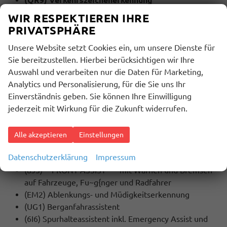
(7Y1) Spurwechselassistent (Side Assist)
WIR RESPEKTIEREN IHRE
(4A3) Sitzheizung für Vordersitze
PRIVATSPHÄRE
(4E6) Komfortöffnung mit elektrischer
Unsere Website setzt Cookies ein, um unsere Dienste für
Heckklappenbedienung (Virtuelles Pedal)
Sie bereitzustellen. Hierbei berücksichtigen wir Ihre
Auswahl und verarbeiten nur die Daten für Marketing,
MULTIMEDIA UND KOMMUNIKATION:
Analytics und Personalisierung, für die Sie uns Ihr
(9WJ) Wired & Wireless Smart Link+ (Navigation
Einverständnis geben. Sie können Ihre Einwilligung
über App Connect möglich (kompatibles
jederzeit mit Wirkung für die Zukunft widerrufen.
Smartphone erforderlich))
(QV3) DAB - Digitaler Radioempfang
(QH1) Sprachsteuerung
Alle akzeptieren
Einstellungen
Datenschutzerklärung
Impressum
SICHERHEIT:
(8J3) ""FRONT ASSIST"" - mit Warnen und Bremsen
auf Fahrzeuge, Fu~g{nger und Radfahrer
(EM2) Ablenkungs- und Müdigkeitserkennung
(UG1) Berganfahrassistent
(6I6) Spurhalteassistent inkl. Emergency Assist und