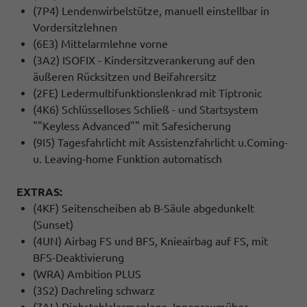
(7P4) Lendenwirbelstütze, manuell einstellbar in
Vordersitzlehnen
(6E3) Mittelarmlehne vorne
(3A2) ISOFIX - Kindersitzverankerung auf den
äußeren Rücksitzen und Beifahrersitz
(2FE) Ledermultifunktionslenkrad mit Tiptronic
(4K6) Schlüsselloses Schließ - und Startsystem
""Keyless Advanced"" mit Safesicherung
(9I5) Tagesfahrlicht mit Assistenzfahrlicht u.Coming-
u. Leaving-home Funktion automatisch
EXTRAS:
(4KF) Seitenscheiben ab B-Säule abgedunkelt
(Sunset)
(4UN) Airbag FS und BFS, Knieairbag auf FS, mit
BFS-Deaktivierung
(WRA) Ambition PLUS
(3S2) Dachreling schwarz
(7AL) Diebstahlalarmanlage, Innenraumüber-