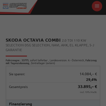
SKODA OCTAVIA COMBI
2.0 TDI 110 KW
SELECTION DSG SELECTION, NAVI, AHK, EL. KLAPPE, 5-J
GARANTIE
Fahrzeugnr.
:
33775
,
sofort lieferbar
, Landesversion: A - Österreich,
Fahrzeug
mit Tageszulassung
, Zentrallager (extern)
14.084,– €
Sie sparen:
29,4%
33.895,– €
Gesamtpreis
incl. 19% MwSt.
Finanzierung