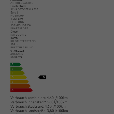
ANTRIEBSACHSE
Frontantrieb
SCHADSTOFFKLASSE
Euro 6
HUBRAUM
1.968 ccm
LEISTUNG
110 kW (150 PS)
KRAFTSTOFF
Diesel
KATEGORIE
Kombi
KILOMETERSTAND
10 km
ERSTZULASSUNG
01.06.2026
ZUSTAND
unfallfrei
Verbrauch kombiniert:
4,60 l/100km
Verbrauch Innenstadt:
6,80 l/100km
Verbrauch Stadtrand:
4,60 l/100km
Verbrauch Landstraße:
3,80 l/100km