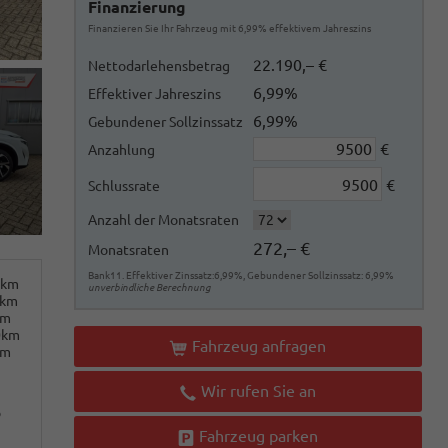
Finanzierung
Finanzieren Sie Ihr Fahrzeug mit 6,99% effektivem Jahreszins
22.190,– €
Nettodarlehensbetrag
6,99%
Effektiver Jahreszins
6,99%
Gebundener Sollzinssatz
€
Anzahlung
€
Schlussrate
Anzahl der Monatsraten
272,– €
Monatsraten
Bank11. Effektiver Zinssatz:6,99%, Gebundener Sollzinssatz: 6,99%
0km
unverbindliche Berechnung
0km
km
0km
Fahrzeug anfragen
km
Wir rufen Sie an
o
Fahrzeug parken