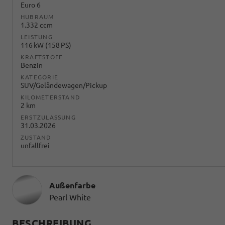
Euro 6
HUBRAUM
1.332 ccm
LEISTUNG
116 kW (158 PS)
KRAFTSTOFF
Benzin
KATEGORIE
SUV/Geländewagen/Pickup
KILOMETERSTAND
2 km
ERSTZULASSUNG
31.03.2026
ZUSTAND
unfallfrei
Außenfarbe
Pearl White
BESCHREIBUNG