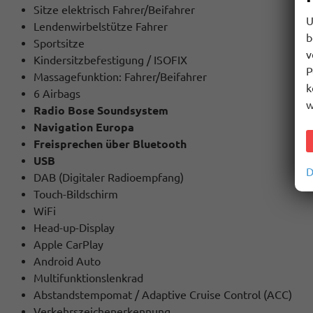
Sitze elektrisch Fahrer/Beifahrer
U
Lendenwirbelstütze Fahrer
b
Sportsitze
v
Kindersitzbefestigung / ISOFIX
P
Massagefunktion: Fahrer/Beifahrer
k
6 Airbags
w
Radio Bose Soundsystem
Navigation Europa
Freisprechen über Bluetooth
USB
D
DAB (Digitaler Radioempfang)
Touch-Bildschirm
WiFi
Head-up-Display
Apple CarPlay
Android Auto
Multifunktionslenkrad
Abstandstempomat / Adaptive Cruise Control (ACC)
Verkehrszeichenerkennung