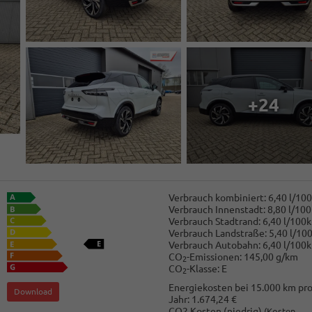
+24
Verbrauch kombiniert:
6,40 l/10
Verbrauch Innenstadt:
8,80 l/10
Verbrauch Stadtrand:
6,40 l/100
Verbrauch Landstraße:
5,40 l/10
Verbrauch Autobahn:
6,40 l/100
CO
-Emissionen:
145,00 g/km
2
CO
-Klasse:
E
2
Energiekosten bei 15.000 km pr
Download
Jahr:
1.674,24 €
CO2 Kosten (niedrig)
(Kosten