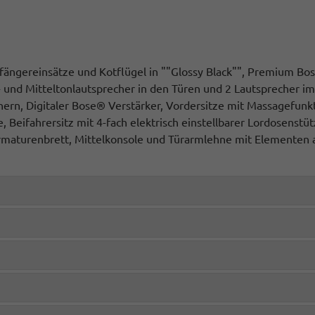
ßfängereinsätze und Kotflügel in ""Glossy Black"", Premium Bo
 und Mitteltonlautsprecher in den Türen und 2 Lautsprecher im
rn, Digitaler Bose® Verstärker, Vordersitze mit Massagefunkt
e, Beifahrersitz mit 4-fach elektrisch einstellbarer Lordosenstüt
rmaturenbrett, Mittelkonsole und Türarmlehne mit Elementen 