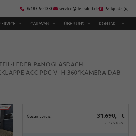
05183-501330
service@liensdorf.de
Parkplatz (
)
0
SERVICE
CARAVAN
ÜBER UNS
KONTAKT
M TEIL-LEDER PANOGLASDACH
KKLAPPE ACC PDC V+H 360°KAMERA DAB
31.690,– €
Gesamtpreis
incl. 19% MwSt.