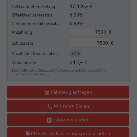
17.450,– €
Nettodarlehensbetrag
6,99%
Effektiver Jahreszins
6,99%
Gebundener Sollzinssatz
€
Anzahlung
€
Schlussrate
Anzahl der Monatsraten
213,– €
Monatsraten
Bank11. Effektiver Zinssatz:6,99%, Gebundener Sollzinssatz: 6,99%
unverbindliche Berechnung
Fahrzeug anfragen
Wir rufen Sie an
Fahrzeug parken
PDF-Datei, Fahrzeugexposé drucken