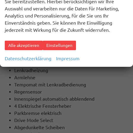
Sie bereitzustellen. Hierbei berücksichtigen wir Ihre
Innenausstattung
Auswahl und verarbeiten nur die Daten für Marketing,
Schwarz
Analytics und Personalisierung, für die Sie uns Ihr
Einverständnis geben. Sie können Ihre Einwilligung
jederzeit mit Wirkung für die Zukunft widerrufen.
BESCHREIBUNG
Extras / Highlights:
Alle akzeptieren
Einstellungen
Klimaautomatik
Alarmanlage
Datenschutzerklärung
Impressum
Lederlenkrad
Lenkradheizung
Armlehne
Tempomat mit Lenkradbedienung
Regensensor
Innenspiegel automatisch abblendend
4 Elektrische Fensterheber
Parkbremse elektrisch
Drive Mode Select
Abgedunkelte Scheiben