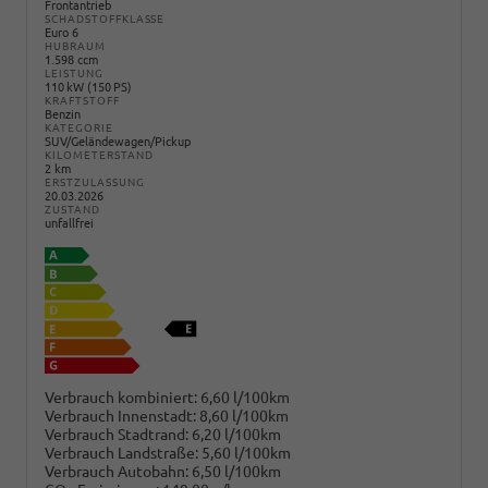
Frontantrieb
SCHADSTOFFKLASSE
Euro 6
HUBRAUM
1.598 ccm
LEISTUNG
110 kW (150 PS)
KRAFTSTOFF
Benzin
KATEGORIE
SUV/Geländewagen/Pickup
KILOMETERSTAND
2 km
ERSTZULASSUNG
20.03.2026
ZUSTAND
unfallfrei
Verbrauch kombiniert:
6,60 l/100km
Verbrauch Innenstadt:
8,60 l/100km
Verbrauch Stadtrand:
6,20 l/100km
Verbrauch Landstraße:
5,60 l/100km
Verbrauch Autobahn:
6,50 l/100km