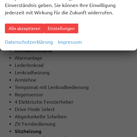
Einverständnis geben. Sie können Ihre Einwilligung
Innenausstattung
jederzeit mit Wirkung für die Zukunft widerrufen.
Schwarz
Alle akzeptieren
Einstellungen
BESCHREIBUNG
Datenschutzerklärung
Impressum
Extras / Highlights:
Klimaautomatik
Alarmanlage
Lederlenkrad
Lenkradheizung
Armlehne
Tempomat mit Lenkradbedienung
Regensensor
4 Elektrische Fensterheber
Drive Mode Select
Abgedunkelte Scheiben
ZV Fernbedienung
Sitzheizung