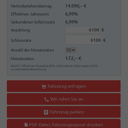
14.090,– €
Nettodarlehensbetrag
6,99%
Effektiver Jahreszins
6,99%
Gebundener Sollzinssatz
€
Anzahlung
€
Schlussrate
Anzahl der Monatsraten
172,– €
Monatsraten
Bank11. Effektiver Zinssatz:6,99%, Gebundener Sollzinssatz: 6,99%
unverbindliche Berechnung
Fahrzeug anfragen
Wir rufen Sie an
Fahrzeug parken
PDF-Datei, Fahrzeugexposé drucken