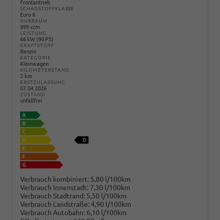
Frontantrieb
SCHADSTOFFKLASSE
Euro 6
HUBRAUM
999 ccm
LEISTUNG
66 kW (90 PS)
KRAFTSTOFF
Benzin
KATEGORIE
Kleinwagen
KILOMETERSTAND
2 km
ERSTZULASSUNG
07.04.2026
ZUSTAND
unfallfrei
Verbrauch kombiniert:
5,80 l/100km
Verbrauch Innenstadt:
7,30 l/100km
Verbrauch Stadtrand:
5,50 l/100km
Verbrauch Landstraße:
4,90 l/100km
Verbrauch Autobahn:
6,10 l/100km