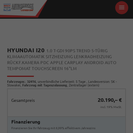
HYUNDAI I20
1.0 T-GDI 90PS TREND 5-TÜRIG
KLIMAAUTOMATIK SITZHEIZUNG LENKRADHEIZUNG
RÜCKF.KAMERA PDC APPLE CARPLAY ANDROID AUTO
TEMPOMAT TOUCHSCREEN 16"LM
Fahrzeugnr.
:
32416
, unverbindliche Lieferzeit:
5 Tage
, Landesversion: SK -
Slowakei,
Fahrzeug mit Tageszulassung
, Zentrallager (extern)
20.190,– €
Gesamtpreis
incl. 19% MwSt.
Finanzierung
Finanzieren Sie Ihr Fahrzeug mit 6,99% effektivem Jahreszins