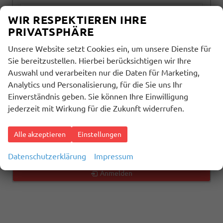
alles ausgewählt
WIR RESPEKTIEREN IHRE
PRIVATSPHÄRE
Getriebeart
Unsere Website setzt Cookies ein, um unsere Dienste für
alles ausgewählt
Sie bereitzustellen. Hierbei berücksichtigen wir Ihre
Auswahl und verarbeiten nur die Daten für Marketing,
Analytics und Personalisierung, für die Sie uns Ihr
1598
Ergebnisse anzeigen
Einverständnis geben. Sie können Ihre Einwilligung
jederzeit mit Wirkung für die Zukunft widerrufen.
zurücksetzen
Alle akzeptieren
Einstellungen
Geparkte Fahrzeuge (
0
)
Datenschutzerklärung
Impressum
Anmelden