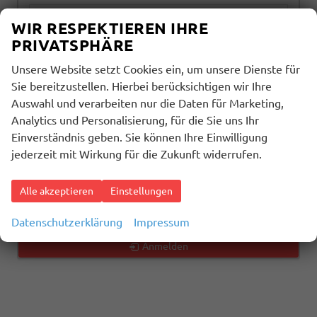
alles ausgewählt
WIR RESPEKTIEREN IHRE
PRIVATSPHÄRE
Getriebeart
Unsere Website setzt Cookies ein, um unsere Dienste für
alles ausgewählt
Sie bereitzustellen. Hierbei berücksichtigen wir Ihre
Auswahl und verarbeiten nur die Daten für Marketing,
Analytics und Personalisierung, für die Sie uns Ihr
1570
Ergebnisse anzeigen
Einverständnis geben. Sie können Ihre Einwilligung
jederzeit mit Wirkung für die Zukunft widerrufen.
zurücksetzen
Alle akzeptieren
Einstellungen
Geparkte Fahrzeuge (
0
)
Datenschutzerklärung
Impressum
Anmelden