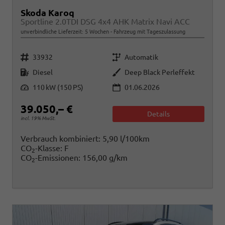
Skoda Karoq
Sportline 2.0TDI DSG 4x4 AHK Matrix Navi ACC
unverbindliche Lieferzeit:
5 Wochen
Fahrzeug mit Tageszulassung
Fahrzeugnr.
Getriebe
33932
Automatik
Kraftstoff
Außenfarbe
Diesel
Deep Black Perleffekt
Leistung
110 kW (150 PS)
01.06.2026
39.050,– €
Details
incl. 19% MwSt.
Verbrauch kombiniert:
5,90 l/100km
CO
-Klasse:
F
2
CO
-Emissionen:
156,00 g/km
2