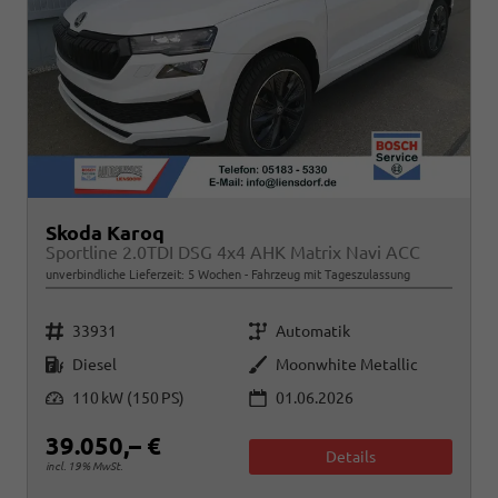
Skoda Karoq
Sportline 2.0TDI DSG 4x4 AHK Matrix Navi ACC
unverbindliche Lieferzeit:
5 Wochen
Fahrzeug mit Tageszulassung
Fahrzeugnr.
Getriebe
33931
Automatik
Kraftstoff
Außenfarbe
Diesel
Moonwhite Metallic
Leistung
110 kW (150 PS)
01.06.2026
39.050,– €
Details
incl. 19% MwSt.