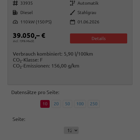
Fahrzeugnr.
Getriebe
33935
Automatik
Kraftstoff
Außenfarbe
Diesel
Stahlgrau
Leistung
110 kW (150 PS)
01.06.2026
39.050,– €
Details
incl. 19% MwSt.
Verbrauch kombiniert:
5,90 l/100km
CO
-Klasse:
F
2
CO
-Emissionen:
156,00 g/km
2
Datensätze pro Seite:
10
20
50
100
250
Seite: