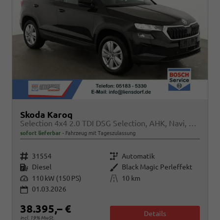
Skoda Karoq
Selection 4x4 2.0 TDI DSG Selection, AHK, Navi, LED, Kamera, Winter, el. Klappe, 4 J.-Garantie
sofort lieferbar
Fahrzeug mit Tageszulassung
Fahrzeugnr.
Getriebe
31554
Automatik
Kraftstoff
Außenfarbe
Diesel
Black Magic Perleffekt
Leistung
Kilometerstand
110 kW (150 PS)
10 km
01.03.2026
38.395,– €
Details
incl. 19% MwSt.