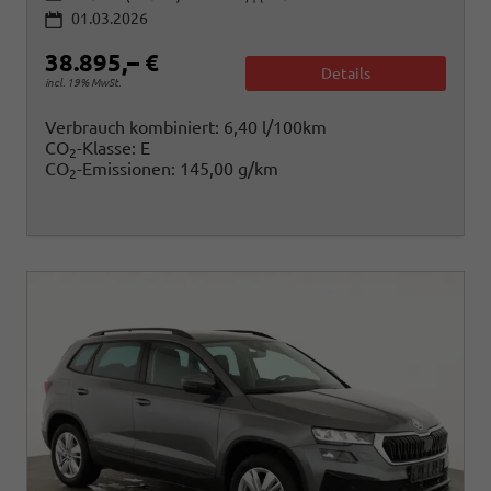
01.03.2026
38.895,– €
Details
incl. 19% MwSt.
Verbrauch kombiniert:
6,40 l/100km
CO
-Klasse:
E
2
CO
-Emissionen:
145,00 g/km
2