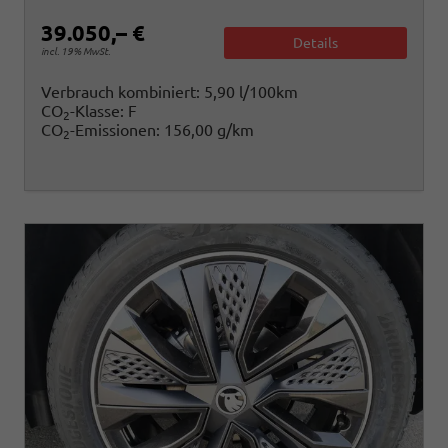
39.050,– €
Details
incl. 19% MwSt.
Verbrauch kombiniert:
5,90 l/100km
CO
-Klasse:
F
2
CO
-Emissionen:
156,00 g/km
2