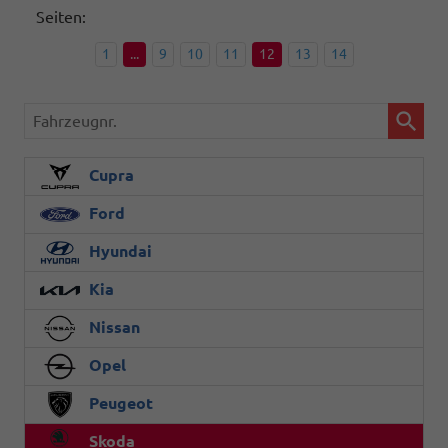
Seiten:
1
...
9
10
11
12
13
14
Fahrzeugnr.
Cupra
Ford
Hyundai
Kia
Nissan
Opel
Peugeot
Skoda