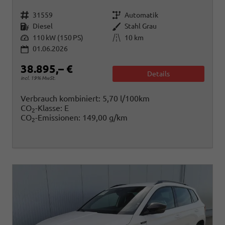
Fahrzeugnr.
Getriebe
31559
Automatik
Kraftstoff
Außenfarbe
Diesel
Stahl Grau
Leistung
Kilometerstand
110 kW (150 PS)
10 km
01.06.2026
38.895,– €
Details
incl. 19% MwSt.
Verbrauch kombiniert:
5,70 l/100km
CO
-Klasse:
E
2
CO
-Emissionen:
149,00 g/km
2