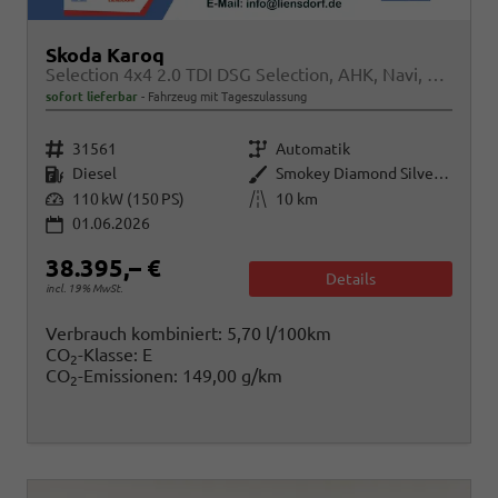
Skoda Karoq
Selection 4x4 2.0 TDI DSG Selection, AHK, Navi, LED, Kamera, Winter, el. Klappe, 4 J.-Garantie
sofort lieferbar
Fahrzeug mit Tageszulassung
Fahrzeugnr.
Getriebe
31561
Automatik
Kraftstoff
Außenfarbe
Diesel
Smokey Diamond Silver Metallic
Leistung
Kilometerstand
110 kW (150 PS)
10 km
01.06.2026
38.395,– €
Details
incl. 19% MwSt.
Verbrauch kombiniert:
5,70 l/100km
CO
-Klasse:
E
2
CO
-Emissionen:
149,00 g/km
2