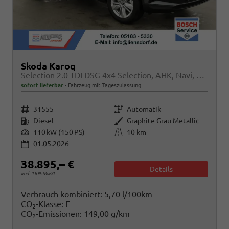
Skoda Karoq
Selection 2.0 TDI DSG 4x4 Selection, AHK, Navi, LED, Kamera, Winter, el. Klappe, 4 J.-Garantie
sofort lieferbar
Fahrzeug mit Tageszulassung
Fahrzeugnr.
Getriebe
31555
Automatik
Kraftstoff
Außenfarbe
Diesel
Graphite Grau Metallic
Leistung
Kilometerstand
110 kW (150 PS)
10 km
01.05.2026
38.895,– €
Details
incl. 19% MwSt.
Verbrauch kombiniert:
5,70 l/100km
CO
-Klasse:
E
2
CO
-Emissionen:
149,00 g/km
2