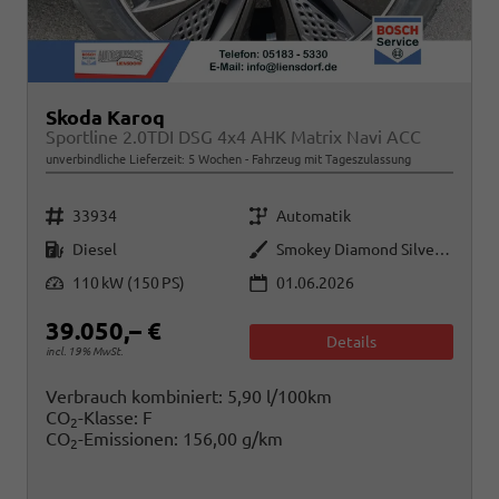
Skoda Karoq
Sportline 2.0TDI DSG 4x4 AHK Matrix Navi ACC
unverbindliche Lieferzeit:
5 Wochen
Fahrzeug mit Tageszulassung
Fahrzeugnr.
Getriebe
33934
Automatik
Kraftstoff
Außenfarbe
Diesel
Smokey Diamond Silver Metallic
Leistung
110 kW (150 PS)
01.06.2026
39.050,– €
Details
incl. 19% MwSt.
Verbrauch kombiniert:
5,90 l/100km
CO
-Klasse:
F
2
CO
-Emissionen:
156,00 g/km
2