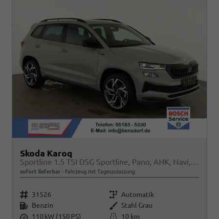
Skoda Karoq
Sportline 1.5 TSI DSG Sportline, Pano, AHK, Navi, CANTON, Matrix, AreaView, Side, FS-beheizbar, 19-Zoll
sofort lieferbar
Fahrzeug mit Tageszulassung
Fahrzeugnr.
Getriebe
31526
Automatik
Kraftstoff
Außenfarbe
Benzin
Stahl Grau
Leistung
Kilometerstand
110 kW (150 PS)
10 km