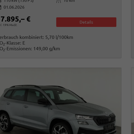
istung
Kilometerstand
110 kW (150 PS)
10 km
01.06.2026
7.895,– €
Details
cl. 19% MwSt.
erbrauch kombiniert:
5,70 l/100km
O
-Klasse:
E
2
O
-Emissionen:
149,00 g/km
2