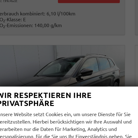
cl. 19% MwSt.
erbrauch kombiniert:
6,10 l/100km
O
-Klasse:
E
2
O
-Emissionen:
140,00 g/km
2
WIR RESPEKTIEREN IHRE
PRIVATSPHÄRE
nsere Website setzt Cookies ein, um unsere Dienste für Sie
ereitzustellen. Hierbei berücksichtigen wir Ihre Auswahl und
erarbeiten nur die Daten für Marketing, Analytics und
ersonalisierung, für die Sie uns Ihr Einverständnis geben. Sie