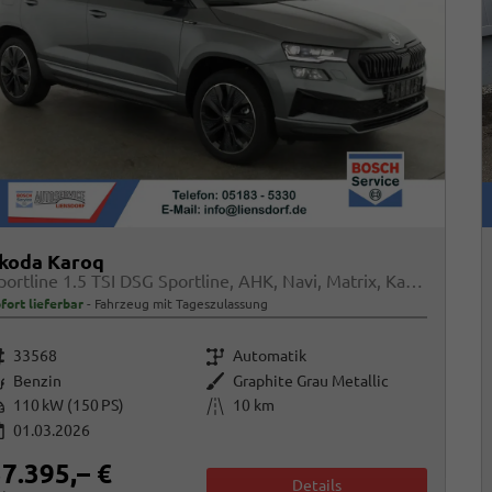
koda Karoq
Sportline 1.5 TSI DSG Sportline, AHK, Navi, Matrix, Kamera, el. Klappe, 5-J. Garantie
fort lieferbar
Fahrzeug mit Tageszulassung
rzeugnr.
Getriebe
33568
Automatik
raftstoff
Außenfarbe
Benzin
Graphite Grau Metallic
istung
Kilometerstand
110 kW (150 PS)
10 km
01.03.2026
7.395,– €
Details