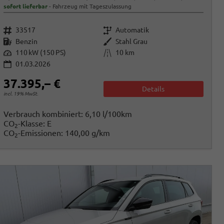
sofort lieferbar
Fahrzeug mit Tageszulassung
Fahrzeugnr.
Getriebe
33517
Automatik
Kraftstoff
Außenfarbe
Benzin
Stahl Grau
Leistung
Kilometerstand
110 kW (150 PS)
10 km
01.03.2026
37.395,– €
Details
incl. 19% MwSt.
Verbrauch kombiniert:
6,10 l/100km
CO
-Klasse:
E
2
CO
-Emissionen:
140,00 g/km
2