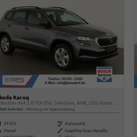
koda Karoq
Selection 4x4 2.0 TDI DSG Selection, AHK, LED, Kamera, Winter, el. Klappe, 4 J.-Garantie
fort lieferbar
Fahrzeug mit Tageszulassung
rzeugnr.
Getriebe
31553
Automatik
raftstoff
Außenfarbe
Diesel
Graphite Grau Metallic