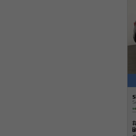
S
so
Fah
K