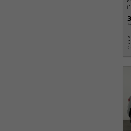
Le
3
in
V
C
C