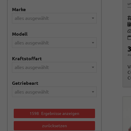
un
Marke
Fah
alles ausgewählt
K
Le
Modell
alles ausgewählt
3
in
Kraftstoffart
V
alles ausgewählt
C
C
Getriebeart
alles ausgewählt
1598
Ergebnisse anzeigen
zurücksetzen