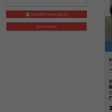
Geparkte Fahrzeuge (
0
)
Anmelden
S
so
Fah
K
Le
3