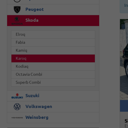
I
Peugeot
Skoda
Elroq
Fabia
Kamiq
Karoq
Kodiaq
Octavia Combi
Superb Combi
Suzuki
Volkswagen
Weinsberg
S