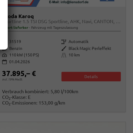
Skoda Karoq
Sportline 1.5 TSI DSG Sportline, AHK, Navi, CANTON, Matrix, AreaView, Side, Kamera, el. Klappe, FS-beheizbar
sofort lieferbar
Fahrzeug mit Tageszulassung
Fahrzeugnr.
Getriebe
31519
Automatik
Kraftstoff
Außenfarbe
Benzin
Black Magic Perleffekt
Leistung
Kilometerstand
110 kW (150 PS)
10 km
01.04.2026
37.895,– €
Details
incl. 19% MwSt.
Verbrauch kombiniert:
5,80 l/100km
CO
-Klasse:
E
2
CO
-Emissionen:
153,00 g/km
2