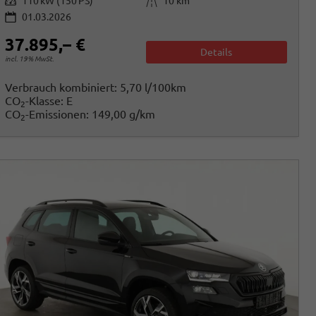
Leistung
Kilometerstand
110 kW (150 PS)
10 km
01.03.2026
37.895,– €
Details
incl. 19% MwSt.
Verbrauch kombiniert:
5,70 l/100km
CO
-Klasse:
E
2
CO
-Emissionen:
149,00 g/km
2