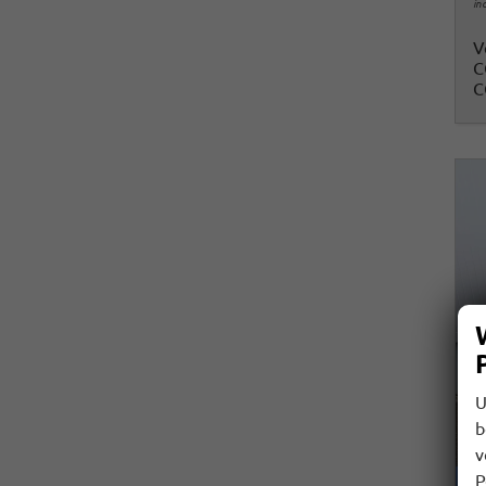
in
V
C
C
U
b
v
P