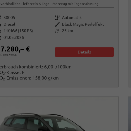
verbindliche Lieferzeit:
5 Tage
Fahrzeug mit Tageszulassung
rzeugnr.
Getriebe
30005
Automatik
raftstoff
Außenfarbe
Diesel
Black Magic Perleffekt
istung
Kilometerstand
110 kW (150 PS)
25 km
01.05.2026
7.280,– €
Details
cl. 19% MwSt.
erbrauch kombiniert:
6,00 l/100km
O
-Klasse:
F
2
O
-Emissionen:
158,00 g/km
2