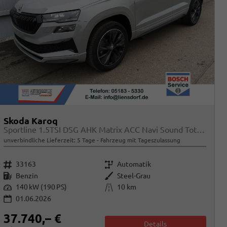
Skoda Karoq
Sportline 1.5TSI DSG AHK Matrix ACC Navi Sound Totwinkel
unverbindliche Lieferzeit:
5 Tage
Fahrzeug mit Tageszulassung
Fahrzeugnr.
Getriebe
33163
Automatik
Kraftstoff
Außenfarbe
Benzin
Steel-Grau
Leistung
Kilometerstand
140 kW (190 PS)
10 km
01.06.2026
37.740,– €
Details