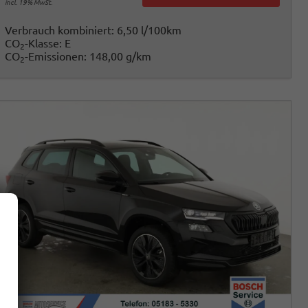
incl. 19% MwSt.
Verbrauch kombiniert:
6,50 l/100km
CO
-Klasse:
E
2
CO
-Emissionen:
148,00 g/km
2