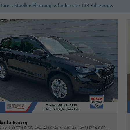
n Ihrer aktuellen Filterung befinden sich
133
Fahrzeuge:
koda Karoq
Extra 2.0 TDI DSG 4x4 AHK*Android Auto*SHZ*ACC*Keyless*Kamera*17" LM* 2Z Klimaauto*SUNSET