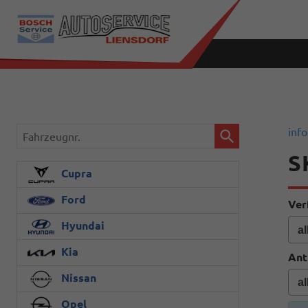
Fahrzeugnr.
info
S
Cupra
Ford
Ver
Hyundai
Kia
Ant
Nissan
Opel