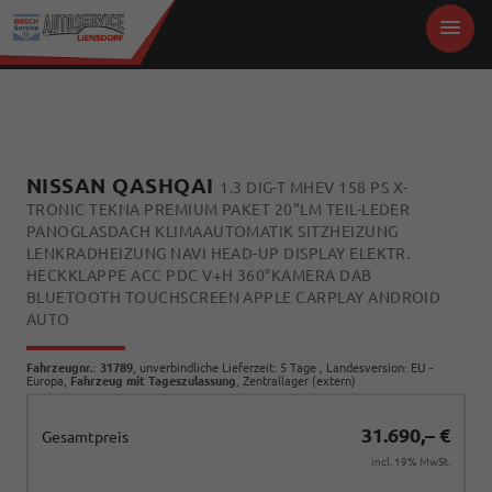
NISSAN QASHQAI
1.3 DIG-T MHEV 158 PS X-
TRONIC TEKNA PREMIUM PAKET 20"LM TEIL-LEDER
PANOGLASDACH KLIMAAUTOMATIK SITZHEIZUNG
LENKRADHEIZUNG NAVI HEAD-UP DISPLAY ELEKTR.
HECKKLAPPE ACC PDC V+H 360°KAMERA DAB
BLUETOOTH TOUCHSCREEN APPLE CARPLAY ANDROID
AUTO
Fahrzeugnr.
:
31789
, unverbindliche Lieferzeit:
5 Tage
, Landesversion: EU -
Europa,
Fahrzeug mit Tageszulassung
, Zentrallager (extern)
31.690,– €
Gesamtpreis
incl. 19% MwSt.