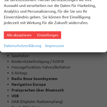
Drive Mode Select
Auswahl und verarbeiten nur die Daten für Marketing,
Abgedunkelte Scheiben
Analytics und Personalisierung, für die Sie uns Ihr
Frontscheibe beheizbar
Einverständnis geben. Sie können Ihre Einwilligung
ZV Fernbedienung
jederzeit mit Wirkung für die Zukunft widerrufen.
Keyless Entry / Motorstartknopf
Innenausstattung: Leder
Alle akzeptieren
Einstellungen
Sitzheizung
Sitze elektrisch Fahrer/Beifahrer
Datenschutzerklärung
Impressum
Lendenwirbelstütze Fahrer
Sportsitze
Kindersitzbefestigung / ISOFIX
Massagefunktion: Fahrer/Beifahrer
6 Airbags
Radio Bose Soundsystem
Navigation Europa
Freisprechen über Bluetooth
USB
DAB (Digitaler Radioempfang)