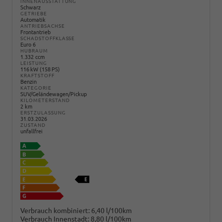
INNENAUSSTATTUNG
Schwarz
GETRIEBE
Automatik
ANTRIEBSACHSE
Frontantrieb
SCHADSTOFFKLASSE
Euro 6
HUBRAUM
1.332 ccm
LEISTUNG
116 kW (158 PS)
KRAFTSTOFF
Benzin
KATEGORIE
SUV/Geländewagen/Pickup
KILOMETERSTAND
2 km
ERSTZULASSUNG
31.03.2026
ZUSTAND
unfallfrei
Verbrauch kombiniert:
6,40 l/100km
Verbrauch Innenstadt:
8,80 l/100km