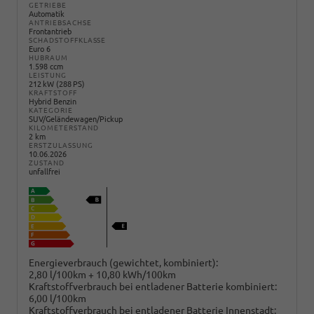
GETRIEBE
Automatik
ANTRIEBSACHSE
Frontantrieb
SCHADSTOFFKLASSE
Euro 6
HUBRAUM
1.598 ccm
LEISTUNG
212 kW (288 PS)
KRAFTSTOFF
Hybrid Benzin
KATEGORIE
SUV/Geländewagen/Pickup
KILOMETERSTAND
2 km
ERSTZULASSUNG
10.06.2026
ZUSTAND
unfallfrei
Energieverbrauch (gewichtet, kombiniert):
2,80 l/100km + 10,80 kWh/100km
Kraftstoffverbrauch bei entladener Batterie kombiniert:
6,00 l/100km
Kraftstoffverbrauch bei entladener Batterie Innenstadt: