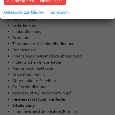
Alle akzeptieren
Einstellungen
Extras / Highlights:
Datenschutzerklärung
Impressum
Klimaautomatik
Alarmanlage
Lederlenkrad
Lenkradheizung
Armlehne
Tempomat mit Lenkradbedienung
Regensensor
Innenspiegel automatisch abblendend
4 Elektrische Fensterheber
Parkbremse elektrisch
Drive Mode Select
Abgedunkelte Scheiben
ZV Fernbedienung
Keyless Entry / Motorstartknopf
Innenausstattung: Teilleder
Sitzheizung
Lendenwirbelstütze Fahrer/Beifahrer