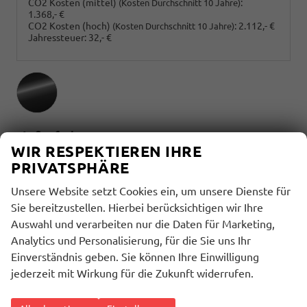
CO2 Kosten (mittel)
:
(Kosten Durchschnitt 10 Jahre)
1.368,- €
CO2 Kosten (hoch)
:
2.112,- €
(Kosten Durchschnitt 10 Jahre)
Jahressteuer:
32,- €
Außenfarbe
WIR RESPEKTIEREN IHRE
Abyss Black
PRIVATSPHÄRE
Innenausstattung
Unsere Website setzt Cookies ein, um unsere Dienste für
Sie bereitzustellen. Hierbei berücksichtigen wir Ihre
Auswahl und verarbeiten nur die Daten für Marketing,
Innenausstattung
Analytics und Personalisierung, für die Sie uns Ihr
Schwarz
Einverständnis geben. Sie können Ihre Einwilligung
jederzeit mit Wirkung für die Zukunft widerrufen.
BESCHREIBUNG