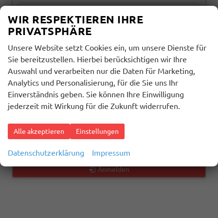
alles ausgewählt
WIR RESPEKTIEREN IHRE
PRIVATSPHÄRE
Getriebeart
Unsere Website setzt Cookies ein, um unsere Dienste für
alles ausgewählt
Sie bereitzustellen. Hierbei berücksichtigen wir Ihre
Auswahl und verarbeiten nur die Daten für Marketing,
Analytics und Personalisierung, für die Sie uns Ihr
1602
Ergebnisse anzeigen
Einverständnis geben. Sie können Ihre Einwilligung
jederzeit mit Wirkung für die Zukunft widerrufen.
zurücksetzen
Alle akzeptieren
Einstellungen
Geparkte Fahrzeuge (
0
)
Datenschutzerklärung
Impressum
Anmelden