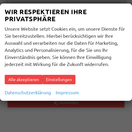
alles ausgewählt
WIR RESPEKTIEREN IHRE
PRIVATSPHÄRE
Getriebeart
Unsere Website setzt Cookies ein, um unsere Dienste für
alles ausgewählt
Sie bereitzustellen. Hierbei berücksichtigen wir Ihre
Auswahl und verarbeiten nur die Daten für Marketing,
Analytics und Personalisierung, für die Sie uns Ihr
1570
Ergebnisse anzeigen
Einverständnis geben. Sie können Ihre Einwilligung
jederzeit mit Wirkung für die Zukunft widerrufen.
zurücksetzen
Alle akzeptieren
Einstellungen
Geparkte Fahrzeuge (
0
)
Datenschutzerklärung
Impressum
Anmelden