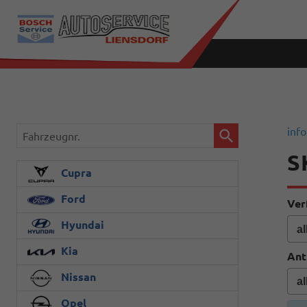
Fahrzeugnr.
info
S
Cupra
Ford
Ver
Hyundai
Kia
Ant
Nissan
Opel