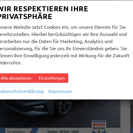
cl. 19% MwSt.
WIR RESPEKTIEREN IHRE
erbrauch kombiniert:
5,20 l/100km
PRIVATSPHÄRE
O
-Klasse:
D
2
O
-Emissionen:
119,00 g/km
2
nsere Website setzt Cookies ein, um unsere Dienste für Sie
ereitzustellen. Hierbei berücksichtigen wir Ihre Auswahl und
erarbeiten nur die Daten für Marketing, Analytics und
ersonalisierung, für die Sie uns Ihr Einverständnis geben. Sie
önnen Ihre Einwilligung jederzeit mit Wirkung für die Zukunft
iderrufen.
Alle akzeptieren
Einstellungen
atenschutzerklärung
Impressum