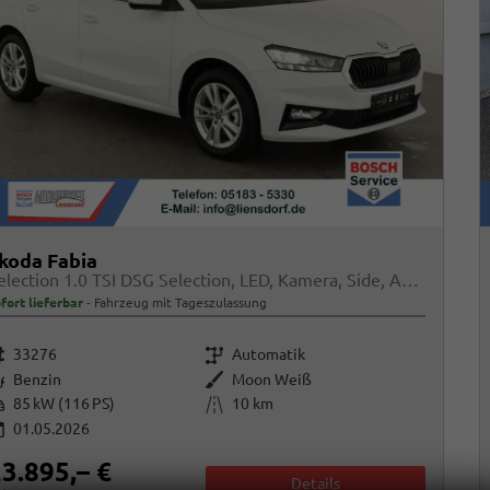
koda Fabia
Selection 1.0 TSI DSG Selection, LED, Kamera, Side, ACC, Winter, Ladeboden, sofort
fort lieferbar
Fahrzeug mit Tageszulassung
rzeugnr.
Getriebe
33276
Automatik
raftstoff
Außenfarbe
Benzin
Moon Weiß
istung
Kilometerstand
85 kW (116 PS)
10 km
01.05.2026
3.895,– €
Details