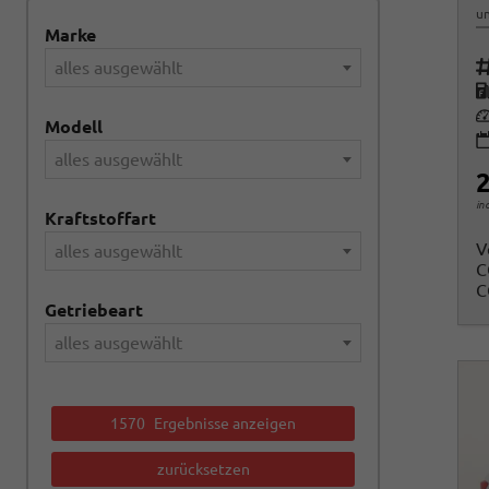
un
Marke
Fah
alles ausgewählt
K
Le
Modell
alles ausgewählt
2
in
Kraftstoffart
V
alles ausgewählt
C
C
Getriebeart
alles ausgewählt
1570
Ergebnisse anzeigen
zurücksetzen