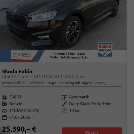
Skoda Fabia
Monte Carlo 1.5TSI DSG ACC GV5 Kam
unverbindliche Lieferzeit:
5 Tage
Fahrzeug mit Tageszulassung
Fahrzeugnr.
Getriebe
33883
Automatik
Kraftstoff
Außenfarbe
Benzin
Deep Black Perleffekt
Leistung
Kilometerstand
110 kW (150 PS)
10 km
01.07.2026
25.390,– €
Details