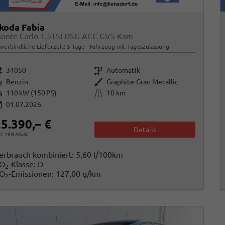
koda Fabia
onte Carlo 1.5TSI DSG ACC GV5 Kam
verbindliche Lieferzeit:
5 Tage
Fahrzeug mit Tageszulassung
rzeugnr.
Getriebe
34050
Automatik
raftstoff
Außenfarbe
Benzin
Graphite-Grau Metallic
istung
Kilometerstand
110 kW (150 PS)
10 km
01.07.2026
5.390,– €
Details
cl. 19% MwSt.
erbrauch kombiniert:
5,60 l/100km
O
-Klasse:
D
2
O
-Emissionen:
127,00 g/km
2