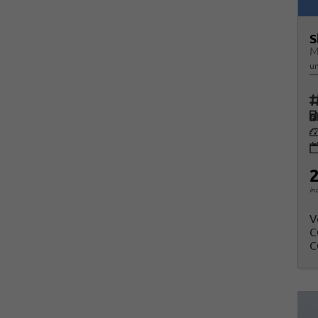
S
M
un
Fah
K
Le
2
in
V
C
C