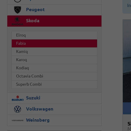
I
Peugeot
Skoda
Elroq
Fabia
Kamiq
Karoq
Kodiaq
Octavia Combi
Superb Combi
Suzuki
Volkswagen
Weinsberg
S
M