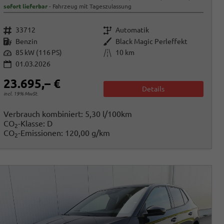
sofort lieferbar
Fahrzeug mit Tageszulassung
Fahrzeugnr.
Getriebe
33712
Automatik
Kraftstoff
Außenfarbe
Benzin
Black Magic Perleffekt
Leistung
Kilometerstand
85 kW (116 PS)
10 km
01.03.2026
23.695,– €
Details
incl. 19% MwSt.
Verbrauch kombiniert:
5,30 l/100km
CO
-Klasse:
D
2
CO
-Emissionen:
120,00 g/km
2