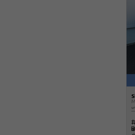
S
M
un
Fah
K