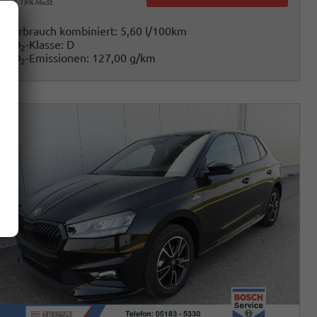
incl. 19% MwSt.
Verbrauch kombiniert:
5,60 l/100km
CO
-Klasse:
D
2
CO
-Emissionen:
127,00 g/km
2