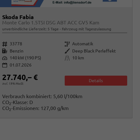
Skoda Fabia
Monte Carlo 1.5TSI DSG ABT ACC GV5 Kam
unverbindliche Lieferzeit:
5 Tage
Fahrzeug mit Tageszulassung
Fahrzeugnr.
Getriebe
33778
Automatik
Kraftstoff
Außenfarbe
Benzin
Deep Black Perleffekt
Leistung
Kilometerstand
140 kW (190 PS)
10 km
01.07.2026
27.740,– €
Details
incl. 19% MwSt.
Verbrauch kombiniert:
5,60 l/100km
CO
-Klasse:
D
2
CO
-Emissionen:
127,00 g/km
2