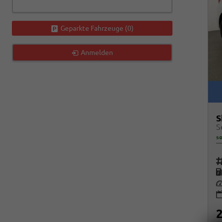
Geparkte Fahrzeuge (
0
)
Anmelden
S
so
Fah
K
Le
2