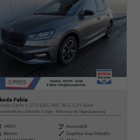
koda Fabia
onte Carlo 1.5TSI DSG ABT ACC GV5 Kam
verbindliche Lieferzeit:
5 Tage
Fahrzeug mit Tageszulassung
rzeugnr.
Getriebe
34051
Automatik
raftstoff
Außenfarbe
Benzin
Graphite-Grau Metallic