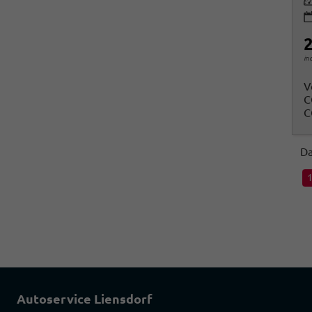
Le
2
in
V
C
C
Da
Autoservice Liensdorf