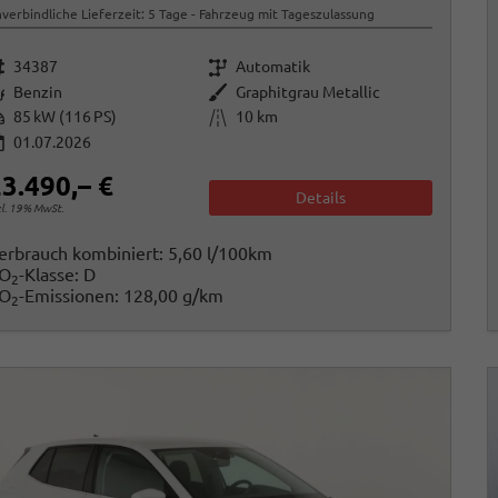
verbindliche Lieferzeit:
5 Tage
Fahrzeug mit Tageszulassung
rzeugnr.
Getriebe
34387
Automatik
raftstoff
Außenfarbe
Benzin
Graphitgrau Metallic
istung
Kilometerstand
85 kW (116 PS)
10 km
01.07.2026
3.490,– €
Details
cl. 19% MwSt.
erbrauch kombiniert:
5,60 l/100km
O
-Klasse:
D
2
O
-Emissionen:
128,00 g/km
2