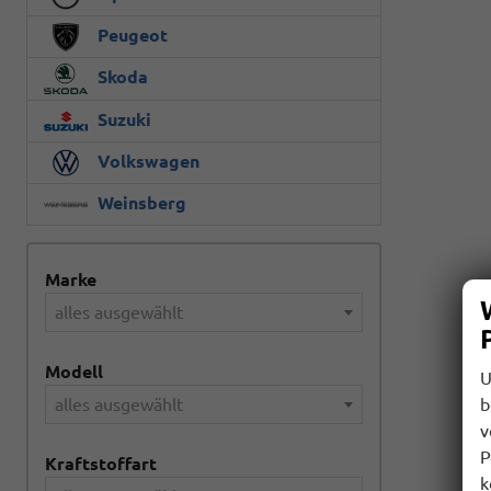
Peugeot
Skoda
Suzuki
Volkswagen
Weinsberg
Marke
alles ausgewählt
Modell
U
b
alles ausgewählt
v
P
Kraftstoffart
k