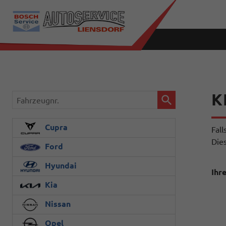
K
Fahrzeugnr.
Cupra
Fal
Dies
Ford
Hyundai
Ihr
Kia
Nissan
Opel