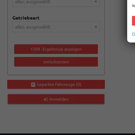
alles ausgewählt
w
Getriebeart
alles ausgewählt
D
1598
Ergebnisse anzeigen
zurücksetzen
Geparkte Fahrzeuge (
0
)
Anmelden