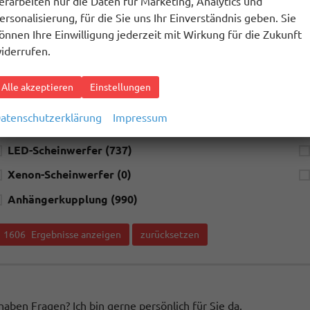
erarbeiten nur die Daten für Marketing, Analytics und
ersonalisierung, für die Sie uns Ihr Einverständnis geben. Sie
usstattung
önnen Ihre Einwilligung jederzeit mit Wirkung für die Zukunft
limatisierung
Ei
iderrufen.
alles ausgewählt
a
Alle akzeptieren
Einstellungen
Navigationssystem
(966)
atenschutzerklärung
Impressum
Schiebedach
(170)
LED-Scheinwerfer
(737)
Xenon-Scheinwerfer
(0)
Anhängerkupplung
(990)
1606
Ergebnisse anzeigen
zurücksetzen
haben Fragen? Ich bin gerne persönlich für Sie da.