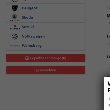
F
Peugeot
M
Skoda
Suzuki
Volkswagen
F
Weinsberg
L
Geparkte Fahrzeuge (
0
)
Anmelden
G
P
U
b