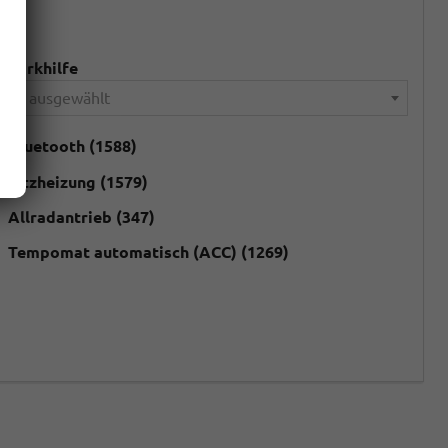
nparkhilfe
lles ausgewählt
Bluetooth
(1588)
Sitzheizung
(1579)
Allradantrieb
(347)
Tempomat automatisch (ACC)
(1269)