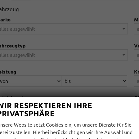
ahrzeug
arke
M
alles ausgewählt
a
ahrzeugtyp
Ve
alles ausgewählt
a
eistung
Kr
a
etriebeart
CO
WIR RESPEKTIEREN IHRE
alles ausgewählt
a
PRIVATSPHÄRE
reis
An
nsere Website setzt Cookies ein, um unsere Dienste für Sie
ereitzustellen. Hierbei berücksichtigen wir Ihre Auswahl und
a