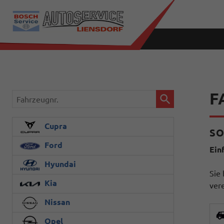
F
Fahrzeugnr.
Cupra
SO
Ford
Ein
Hyundai
Sie 
Kia
ver
Nissan
Opel