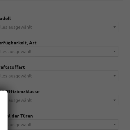
odell
lles ausgewählt
rfügbarkeit, Art
lles ausgewählt
aftstoffart
lles ausgewählt
2-Effizienzklasse
lles ausgewählt
zahl der Türen
lles ausgewählt