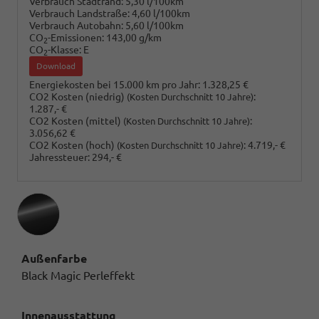
Verbrauch Stadtrand:
5,30 l/100km
Verbrauch Landstraße:
4,60 l/100km
Verbrauch Autobahn:
5,60 l/100km
CO
-Emissionen:
143,00 g/km
2
CO
-Klasse:
E
2
Download
Energiekosten bei 15.000 km pro Jahr:
1.328,25 €
CO2 Kosten (niedrig)
:
(Kosten Durchschnitt 10 Jahre)
1.287,- €
CO2 Kosten (mittel)
:
(Kosten Durchschnitt 10 Jahre)
3.056,62 €
CO2 Kosten (hoch)
:
4.719,- €
(Kosten Durchschnitt 10 Jahre)
Jahressteuer:
294,- €
Außenfarbe
Black Magic Perleffekt
Innenausstattung