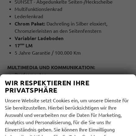
SUNSET - Abgedunkelte Seiten-/Heckscheibe
Multifunktionslenkrad
Lederlenkrad
Chrom Paket:
Dachreling in Silber eloxiert,
Chromzierleisten an den Seitenfenstern
Variabler Ladeboden
17"" LM
5 Jahre Garantie / 100.000 Km
MULTIMEDIA UND KOMMUNIKATION:
Bordcomputer
WIR RESPEKTIEREN IHRE
Radio
PRIVATSPHÄRE
Freisprecheinrichtung
Bluetooth
Unsere Website setzt Cookies ein, um unsere Dienste für
USB Anschluss
Sie bereitzustellen. Hierbei berücksichtigen wir Ihre
Touchscreen
Auswahl und verarbeiten nur die Daten für Marketing,
Analytics und Personalisierung, für die Sie uns Ihr
SICHERHEIT:
Einverständnis geben. Sie können Ihre Einwilligung
ABS