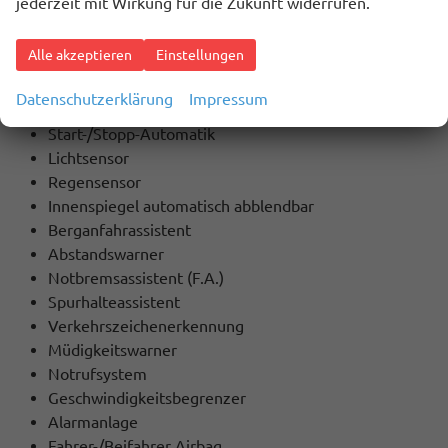
jederzeit mit Wirkung für die Zukunft widerrufen.
ESP
Stabilitätskontrolle
Alle akzeptieren
Einstellungen
ASC (Traktionskontrolle)
ASR (Antriebsschlupfregelung)
Datenschutzerklärung
Impressum
Servolenkung
Start-/Stopp-Automatik
Lichtsensor
Regensensor
Innenspiegel automatisch abblendbar
Berganfahrassistent
Abstandswarner
Notbremsassistent (F.A.)
Spurhalteassistent
Verkehrszeichenerkennung
Müdigkeitswarner
Notrufsystem
Geschwindigkeitsbegrenzer
Alarmanlage
Fahrer-/Beifahrer Airbag