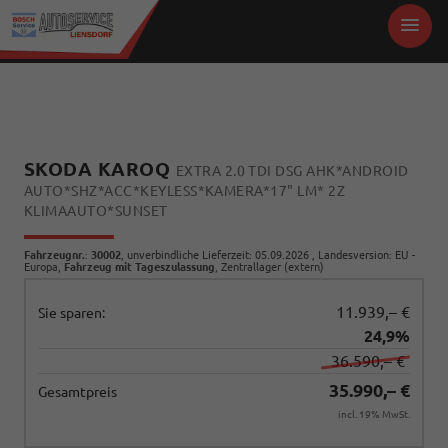
SKODA KAROQ
EXTRA 2.0 TDI DSG AHK*ANDROID
AUTO*SHZ*ACC*KEYLESS*KAMERA*17" LM* 2Z
KLIMAAUTO*SUNSET
Fahrzeugnr.
:
30002
, unverbindliche Lieferzeit:
05.09.2026
, Landesversion: EU -
Europa,
Fahrzeug mit Tageszulassung
, Zentrallager (extern)
11.939,– €
Sie sparen:
24,9%
36.590,– €
35.990,– €
Gesamtpreis
incl. 19% MwSt.