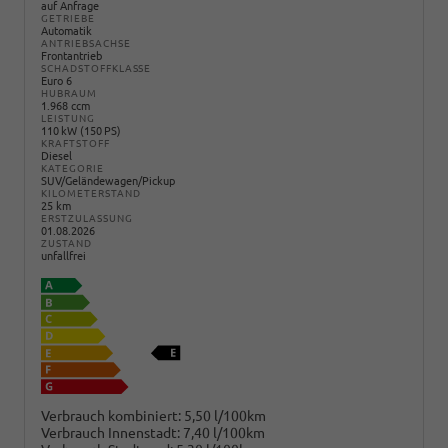
auf Anfrage
GETRIEBE
Automatik
ANTRIEBSACHSE
Frontantrieb
SCHADSTOFFKLASSE
Euro 6
HUBRAUM
1.968 ccm
LEISTUNG
110 kW (150 PS)
KRAFTSTOFF
Diesel
KATEGORIE
SUV/Geländewagen/Pickup
KILOMETERSTAND
25 km
ERSTZULASSUNG
01.08.2026
ZUSTAND
unfallfrei
Verbrauch kombiniert:
5,50 l/100km
Verbrauch Innenstadt:
7,40 l/100km