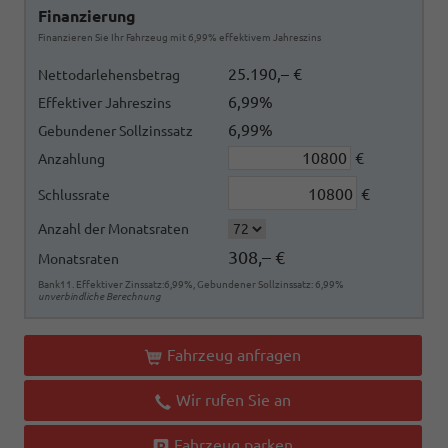
Finanzierung
Finanzieren Sie Ihr Fahrzeug mit 6,99% effektivem Jahreszins
25.190,– €
Nettodarlehensbetrag
6,99%
Effektiver Jahreszins
6,99%
Gebundener Sollzinssatz
€
Anzahlung
€
Schlussrate
Anzahl der Monatsraten
308,– €
Monatsraten
Bank11. Effektiver Zinssatz:6,99%, Gebundener Sollzinssatz: 6,99%
unverbindliche Berechnung
Fahrzeug anfragen
Wir rufen Sie an
Fahrzeug parken