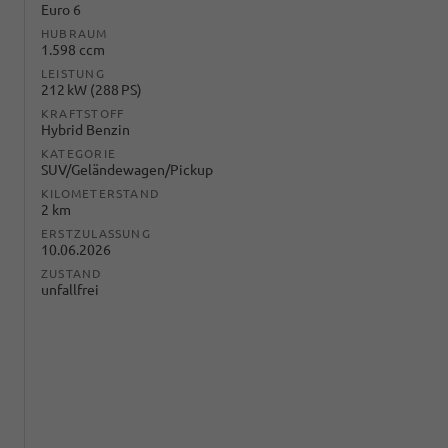
Euro 6
HUBRAUM
1.598 ccm
LEISTUNG
212 kW (288 PS)
KRAFTSTOFF
Hybrid Benzin
KATEGORIE
SUV/Geländewagen/Pickup
KILOMETERSTAND
2 km
ERSTZULASSUNG
10.06.2026
ZUSTAND
unfallfrei