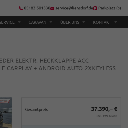
05183-501330
service@liensdorf.de
Parkplatz (
)
0
SERVICE
CARAVAN
ÜBER UNS
KONTAKT
LEDER ELEKTR. HECKKLAPPE ACC
E CARPLAY + ANDROID AUTO 2XKEYLESS
37.390,– €
Gesamtpreis
incl. 19% MwSt.