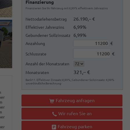
Finanzierung
Finanzieren Sie Ihr Fahrzeug mit 6,99% effektivem Jahreszins
26.190,– €
Nettodarlehensbetrag
6,99%
Effektiver Jahreszins
6,99%
Gebundener Sollzinssatz
€
Anzahlung
€
Schlussrate
Anzahl der Monatsraten
321,– €
Monatsraten
Bank11. Effektiver Zinssatz:6,99%, Gebundener Sollzinssatz: 6,99%
unverbindliche Berechnung
m
ner
Fahrzeug anfragen
km
ner
m
Wir rufen Sie an
ner
Fahrzeug parken
ner