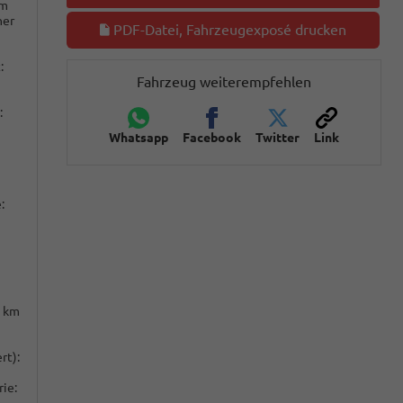
km
ner
PDF-Datei, Fahrzeugexposé drucken
:
Fahrzeug weiterempfehlen
:
Whatsapp
Facebook
Twitter
Link
:
 km
rt):
ie: