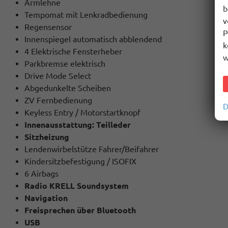
Armlehne
b
Tempomat mit Lenkradbedienung
v
Regensensor
P
Innenspiegel automatisch abblendend
k
4 Elektrische Fensterheber
w
Parkbremse elektrisch
Drive Mode Select
Abgedunkelte Scheiben
ZV Fernbedienung
D
Keyless Entry / Motorstartknopf
Innenausstattung: Teilleder
Sitzheizung
Lendenwirbelstütze Fahrer/Beifahrer
Kindersitzbefestigung / ISOFIX
6 Airbags
Radio KRELL Soundsystem
Navigation
Freisprechen über Bluetooth
USB