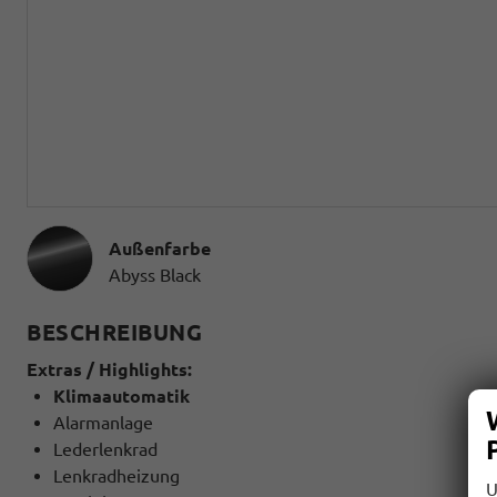
Außenfarbe
Abyss Black
BESCHREIBUNG
Extras / Highlights:
Klimaautomatik
Alarmanlage
Lederlenkrad
Lenkradheizung
U