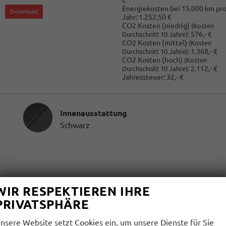
Energiekosten bei 15.000 km pr
Download
Jahr:
1.252,50 €
CO2 Kosten (niedrig)
(Kosten
:
576,- €
Durchschnitt 10 Jahre)
CO2 Kosten (mittel)
(Kosten
:
1.368,- €
Durchschnitt 10 Jahre)
CO2 Kosten (hoch)
(Kosten
:
2.112,- €
Durchschnitt 10 Jahre)
Jahressteuer:
32,- €
Innenausstattung
Innenausstattung
Schwarz
WIR RESPEKTIEREN IHRE
PRIVATSPHÄRE
nsere Website setzt Cookies ein, um unsere Dienste für Sie