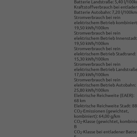
Batterie Landstraße:
5,40 l/100
Kraftstoffverbrauch bei entlade
Batterie Autobahn:
7,20 l/100km
Stromverbrauch bei rein
elektrischem Betrieb kombiniert
19,50 kWh/100km
Stromverbrauch bei rein
elektrischem Betrieb Innenstadt
19,50 kWh/100km
Stromverbrauch bei rein
elektrischem Betrieb Stadtrand:
15,30 kWh/100km
Stromverbrauch bei rein
elektrischem Betrieb Landstraße
17,00 kWh/100km
Stromverbrauch bei rein
elektrischem Betrieb Autobahn:
25,80 kWh/100km
Elektrische Reichweite (EAER):
68 km
Elektrische Reichweite Stadt:
88
CO
-Emissionen (gewichtet,
2
kombiniert):
64,00 g/km
CO
-Klasse (gewichtet, kombinie
2
B
CO
-Klasse bei entladener Batter
2
E