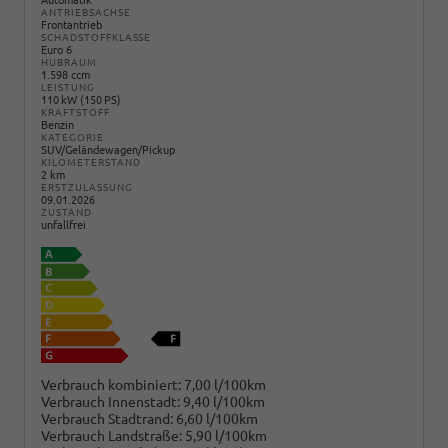
Automatik
ANTRIEBSACHSE
Frontantrieb
SCHADSTOFFKLASSE
Euro 6
HUBRAUM
1.598 ccm
LEISTUNG
110 kW (150 PS)
KRAFTSTOFF
Benzin
KATEGORIE
SUV/Geländewagen/Pickup
KILOMETERSTAND
2 km
ERSTZULASSUNG
09.01.2026
ZUSTAND
unfallfrei
Verbrauch kombiniert:
7,00 l/100km
Verbrauch Innenstadt:
9,40 l/100km
Verbrauch Stadtrand:
6,60 l/100km
Verbrauch Landstraße:
5,90 l/100km