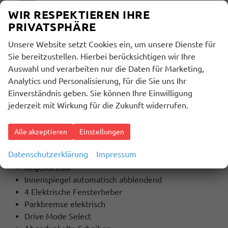
WIR RESPEKTIEREN IHRE
Innenausstattung
PRIVATSPHÄRE
Schwarz
Unsere Website setzt Cookies ein, um unsere Dienste für
Sie bereitzustellen. Hierbei berücksichtigen wir Ihre
BESCHREIBUNG
Auswahl und verarbeiten nur die Daten für Marketing,
Analytics und Personalisierung, für die Sie uns Ihr
Extras / Highlights:
Einverständnis geben. Sie können Ihre Einwilligung
Klimaautomatik
jederzeit mit Wirkung für die Zukunft widerrufen.
Alarmanlage
Lederlenkrad
Lenkradheizung
Alle akzeptieren
Einstellungen
Armlehne
Datenschutzerklärung
Impressum
Tempomat mit Lenkradbedienung
Regensensor
Innenspiegel automatisch abblendend
4 Elektrische Fensterheber
Parkbremse elektrisch
Drive Mode Select