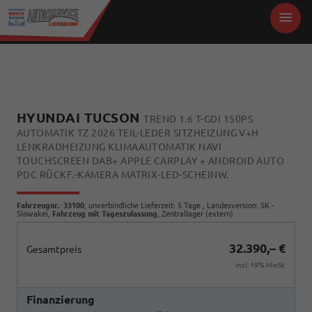
HYUNDAI TUCSON
TREND 1.6 T-GDI 150PS
AUTOMATIK TZ 2026 TEIL-LEDER SITZHEIZUNG V+H
LENKRADHEIZUNG KLIMAAUTOMATIK NAVI
TOUCHSCREEN DAB+ APPLE CARPLAY + ANDROID AUTO
PDC RÜCKF.-KAMERA MATRIX-LED-SCHEINW.
Fahrzeugnr.
:
33100
, unverbindliche Lieferzeit:
5 Tage
, Landesversion: SK -
Slowakei,
Fahrzeug mit Tageszulassung
, Zentrallager (extern)
32.390,– €
Gesamtpreis
incl. 19% MwSt.
Finanzierung