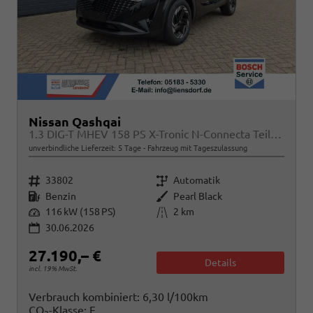
Nissan Qashqai
1.3 DIG-T MHEV 158 PS X-Tronic N-Connecta Teil-Leder PanoGlasdach Klimaautomatik Sitzheizung Lenkradheizung Navi ACC PDC v+h 360°Kamera DAB Bluetooth Touchscreen Apple CarPlay Android Auto 18"LM
unverbindliche Lieferzeit:
5 Tage
Fahrzeug mit Tageszulassung
Fahrzeugnr.
Getriebe
33802
Automatik
Kraftstoff
Außenfarbe
Benzin
Pearl Black
Leistung
Kilometerstand
116 kW (158 PS)
2 km
30.06.2026
27.190,– €
Details
incl. 19% MwSt.
Verbrauch kombiniert:
6,30 l/100km
CO
-Klasse:
E