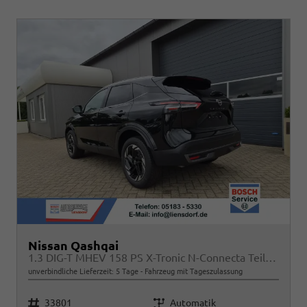
Nissan Qashqai
1.3 DIG-T MHEV 158 PS X-Tronic N-Connecta Teil-Leder PanoGlasdach Klimaautomatik Sitzheizung Lenkradheizung Navi ACC PDC v+h 360°Kamera DAB Bluetooth Touchscreen Apple CarPlay Android Auto 18"LM
unverbindliche Lieferzeit:
5 Tage
Fahrzeug mit Tageszulassung
Fahrzeugnr.
Getriebe
33801
Automatik