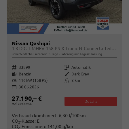
Nissan Qashqai
1.3 DIG-T MHEV 158 PS X-Tronic N-Connecta Teil-Leder PanoGlasdach Klimaautomatik Sitzheizung Lenkradheizung Navi ACC PDC v+h 360°Kamera DAB Bluetooth Touchscreen Apple CarPlay Android Auto 18"LM
unverbindliche Lieferzeit:
5 Tage
Fahrzeug mit Tageszulassung
Fahrzeugnr.
Getriebe
33899
Automatik
Kraftstoff
Außenfarbe
Benzin
Dark Grey
Leistung
Kilometerstand
116 kW (158 PS)
2 km
30.06.2026
27.190,– €
Details
incl. 19% MwSt.
Verbrauch kombiniert:
6,30 l/100km
CO
-Klasse:
E
2
CO
-Emissionen:
141,00 g/km
2