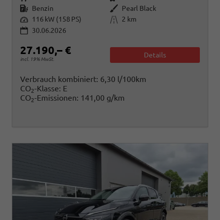
Kraftstoff
Außenfarbe
Benzin
Pearl Black
Leistung
Kilometerstand
116 kW (158 PS)
2 km
30.06.2026
27.190,– €
Details
incl. 19% MwSt.
Verbrauch kombiniert:
6,30 l/100km
CO
-Klasse:
E
2
CO
-Emissionen:
141,00 g/km
2