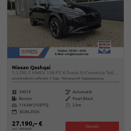
Nissan Qashqai
1.3 DIG-T MHEV 158 PS X-Tronic N-Connecta Teil-Leder PanoGlasdach Klimaautomatik Sitzheizung Lenkradheizung Navi ACC PDC v+h 360°Kamera DAB Bluetooth Touchscreen Apple CarPlay Android Auto 18"LM
unverbindliche Lieferzeit:
5 Tage
Fahrzeug mit Tageszulassung
Fahrzeugnr.
Getriebe
34014
Automatik
Kraftstoff
Außenfarbe
Benzin
Pearl Black
Leistung
Kilometerstand
116 kW (158 PS)
2 km
30.06.2026
27.190,– €
Details
incl. 19% MwSt.