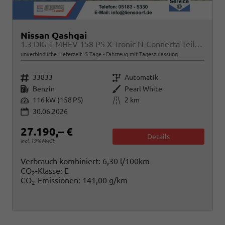
Nissan Qashqai
1.3 DIG-T MHEV 158 PS X-Tronic N-Connecta Teil-Leder PanoGlasdach Klimaautomatik Sitzheizung Lenkradheizung Navi ACC PDC v+h 360°Kamera DAB Bluetooth Touchscreen Apple CarPlay Android Auto 18"LM
unverbindliche Lieferzeit:
5 Tage
Fahrzeug mit Tageszulassung
Fahrzeugnr.
Getriebe
33833
Automatik
Kraftstoff
Außenfarbe
Benzin
Pearl White
Leistung
Kilometerstand
116 kW (158 PS)
2 km
30.06.2026
27.190,– €
Details
incl. 19% MwSt.
Verbrauch kombiniert:
6,30 l/100km
CO
-Klasse:
E
2
CO
-Emissionen:
141,00 g/km
2