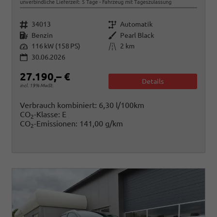
unverbindliche Lieferzeit:
5 Tage
Fahrzeug mit Tageszulassung
Fahrzeugnr.
Getriebe
34013
Automatik
Kraftstoff
Außenfarbe
Benzin
Pearl Black
Leistung
Kilometerstand
116 kW (158 PS)
2 km
30.06.2026
27.190,– €
Details
incl. 19% MwSt.
Verbrauch kombiniert:
6,30 l/100km
CO
-Klasse:
E
2
CO
-Emissionen:
141,00 g/km
2