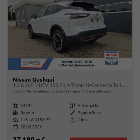
Nissan Qashqai
1.3 DIG-T MHEV 158 PS X-Tronic N-Connecta Teil-Leder PanoGlasdach Klimaautomatik Sitzheizung Lenkradheizung Navi ACC PDC v+h 360°Kamera DAB Bluetooth Touchscreen Apple CarPlay Android Auto 18"LM
unverbindliche Lieferzeit:
5 Tage
Fahrzeug mit Tageszulassung
Fahrzeugnr.
Getriebe
33832
Automatik
Kraftstoff
Außenfarbe
Benzin
Pearl White
Leistung
Kilometerstand
116 kW (158 PS)
2 km
30.06.2026
27.190,– €