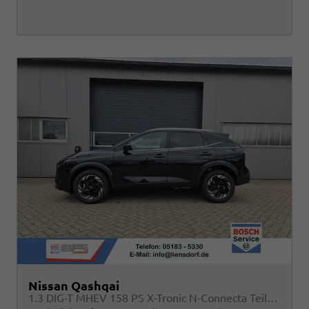
Nissan Qashqai
1.3 DIG-T MHEV 158 PS X-Tronic N-Connecta Teil-Leder PanoGlasdach Klimaautomatik Sitzheizung Lenkradheizung Navi ACC PDC v+h 360°Kamera DAB Bluetooth Touchscreen Apple CarPlay Android Auto 18"LM