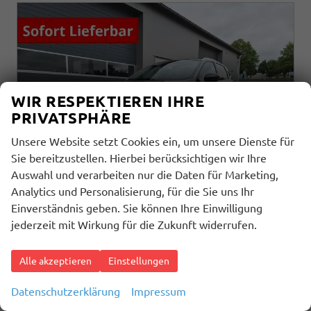
WIR RESPEKTIEREN IHRE
PRIVATSPHÄRE
Unsere Website setzt Cookies ein, um unsere Dienste für
Sie bereitzustellen. Hierbei berücksichtigen wir Ihre
Auswahl und verarbeiten nur die Daten für Marketing,
Analytics und Personalisierung, für die Sie uns Ihr
Einverständnis geben. Sie können Ihre Einwilligung
jederzeit mit Wirkung für die Zukunft widerrufen.
Nissan Qashqai
1.3 DIG-T MHEV 158 PS X-Tronic N-Connecta Teil-Leder PanoGlasdach Klimaautomatik Sitzheizung Lenkradheizung Navi ACC PDC v+h 360°Kamera DAB Bluetooth Touchscreen Apple CarPlay Android Auto 18"LM
unverbindliche Lieferzeit:
5 Tage
Fahrzeug mit Tageszulassung
Alle akzeptieren
Einstellungen
Fahrzeugnr.
Getriebe
33896
Automatik
Datenschutzerklärung
Impressum
Kraftstoff
Außenfarbe
Benzin
Dark Grey