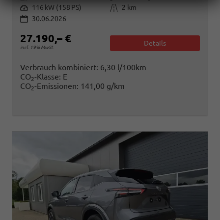
Leistung
Kilometerstand
116 kW (158 PS)
2 km
30.06.2026
27.190,– €
Details
incl. 19% MwSt.
Verbrauch kombiniert:
6,30 l/100km
CO
-Klasse:
E
2
CO
-Emissionen:
141,00 g/km
2