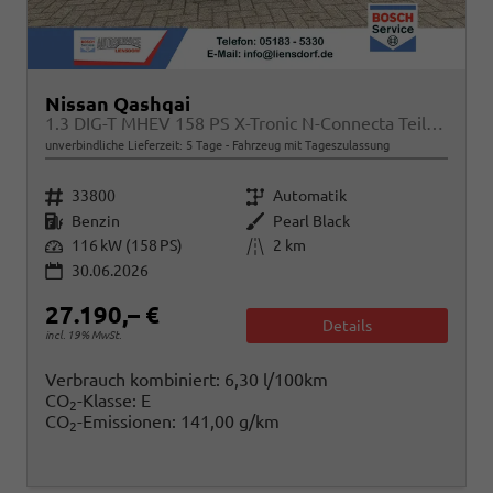
Nissan Qashqai
1.3 DIG-T MHEV 158 PS X-Tronic N-Connecta Teil-Leder PanoGlasdach Klimaautomatik Sitzheizung Lenkradheizung Navi ACC PDC v+h 360°Kamera DAB Bluetooth Touchscreen Apple CarPlay Android Auto 18"LM
unverbindliche Lieferzeit:
5 Tage
Fahrzeug mit Tageszulassung
Fahrzeugnr.
Getriebe
33800
Automatik
Kraftstoff
Außenfarbe
Benzin
Pearl Black
Leistung
Kilometerstand
116 kW (158 PS)
2 km
30.06.2026
27.190,– €
Details
incl. 19% MwSt.
Verbrauch kombiniert:
6,30 l/100km
CO
-Klasse:
E
2
CO
-Emissionen:
141,00 g/km
2