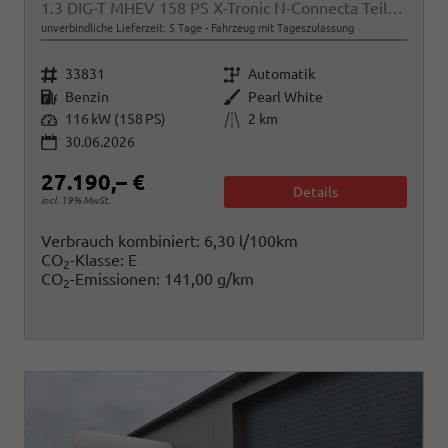
1.3 DIG-T MHEV 158 PS X-Tronic N-Connecta Teil-Leder PanoGlasdach Klimaautomatik Sitzheizung Lenkradheizung Navi ACC PDC v+h 360°Kamera DAB Bluetooth Touchscreen Apple CarPlay Android Auto 18"LM
unverbindliche Lieferzeit:
5 Tage
Fahrzeug mit Tageszulassung
Fahrzeugnr.
Getriebe
33831
Automatik
Kraftstoff
Außenfarbe
Benzin
Pearl White
Leistung
Kilometerstand
116 kW (158 PS)
2 km
30.06.2026
27.190,– €
Details
incl. 19% MwSt.
Verbrauch kombiniert:
6,30 l/100km
CO
-Klasse:
E
2
CO
-Emissionen:
141,00 g/km
2