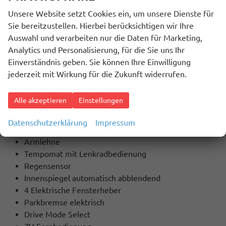
Unsere Website setzt Cookies ein, um unsere Dienste für
Innenausstattung
Sie bereitzustellen. Hierbei berücksichtigen wir Ihre
Schwarz
Auswahl und verarbeiten nur die Daten für Marketing,
Analytics und Personalisierung, für die Sie uns Ihr
Einverständnis geben. Sie können Ihre Einwilligung
BESCHREIBUNG
jederzeit mit Wirkung für die Zukunft widerrufen.
Extras / Highlights:
Klimaautomatik
Alle akzeptieren
Einstellungen
Alarmanlage
Lederlenkrad
Datenschutzerklärung
Impressum
Lenkradheizung
Armlehne
Tempomat mit Lenkradbedienung
Regensensor
Innenspiegel automatisch abblendend
4 Elektrische Fensterheber
Parkbremse elektrisch
Drive Mode Select