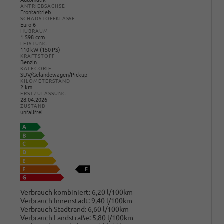
Automatik
ANTRIEBSACHSE
Frontantrieb
SCHADSTOFFKLASSE
Euro 6
HUBRAUM
1.598 ccm
LEISTUNG
110 kW (150 PS)
KRAFTSTOFF
Benzin
KATEGORIE
SUV/Geländewagen/Pickup
KILOMETERSTAND
2 km
ERSTZULASSUNG
28.04.2026
ZUSTAND
unfallfrei
Verbrauch kombiniert:
6,20 l/100km
Verbrauch Innenstadt:
9,40 l/100km
Verbrauch Stadtrand:
6,60 l/100km
Verbrauch Landstraße:
5,80 l/100km