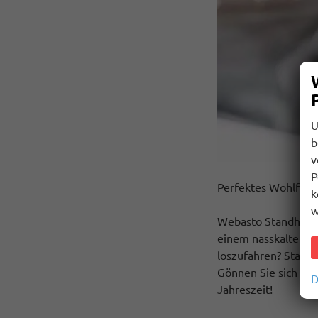
U
b
v
P
Perfektes Wohlfühl
k
w
Webasto Standheizun
einem nasskalten od
loszufahren? Starten
Gönnen Sie sich die
D
Jahreszeit!