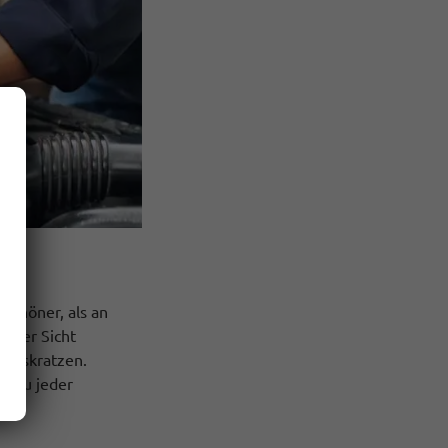
schöner, als an
reier Sicht
s Eiskratzen.
– zu jeder