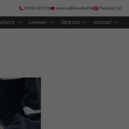
05183-501330
service@liensdorf.de
Parkplatz (
)
0
SERVICE
CARAVAN
ÜBER UNS
KONTAKT