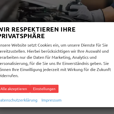
WIR RESPEKTIEREN IHRE
PRIVATSPHÄRE
nsere Website setzt Cookies ein, um unsere Dienste für Sie
ereitzustellen. Hierbei berücksichtigen wir Ihre Auswahl und
erarbeiten nur die Daten für Marketing, Analytics und
ersonalisierung, für die Sie uns Ihr Einverständnis geben. Sie
klima in Ihrem Fahrzeug – wann und wo immer Sie wollen.
önnen Ihre Einwilligung jederzeit mit Wirkung für die Zukunft
iderrufen.
gen sind wahre Alleskönner in Sachen Wohlfühlklima! Was ist 
er verschneiten Tag in ein warmes Auto einzusteigen und mit f
Alle akzeptieren
Einstellungen
 Sie sicher in den Tag und sparen Sie sich viel Zeit ohne lästige
sen Komfort und genießen Sie Ihr Wohlfühlklima in Ihrem Auto 
atenschutzerklärung
Impressum