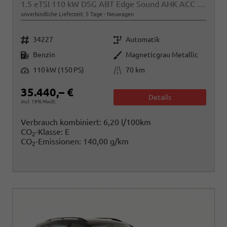
1.5 eTSI 110 kW DSG ABT Edge Sound AHK ACC LED
unverbindliche Lieferzeit:
5 Tage
Neuwagen
Fahrzeugnr.
Getriebe
34227
Automatik
Kraftstoff
Außenfarbe
Benzin
Magneticgrau Metallic
Leistung
Kilometerstand
110 kW (150 PS)
70 km
35.440,– €
Details
incl. 19% MwSt.
Verbrauch kombiniert:
6,20 l/100km
CO
-Klasse:
E
2
CO
-Emissionen:
140,00 g/km
2