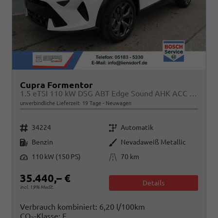
Cupra Formentor
1.5 eTSI 110 kW DSG ABT Edge Sound AHK ACC LED
unverbindliche Lieferzeit:
19 Tage
Neuwagen
Fahrzeugnr.
Getriebe
34224
Automatik
Kraftstoff
Außenfarbe
Benzin
Nevadaweiß Metallic
Leistung
Kilometerstand
110 kW (150 PS)
70 km
35.440,– €
Details
incl. 19% MwSt.
Verbrauch kombiniert:
6,20 l/100km
CO
-Klasse:
E