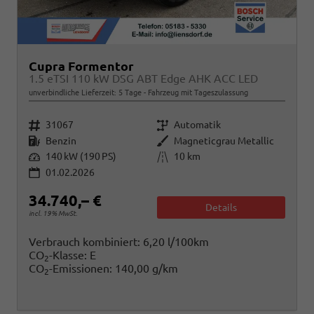
Cupra Formentor
1.5 eTSI 110 kW DSG ABT Edge AHK ACC LED
unverbindliche Lieferzeit:
5 Tage
Fahrzeug mit Tageszulassung
Fahrzeugnr.
Getriebe
31067
Automatik
Kraftstoff
Außenfarbe
Benzin
Magneticgrau Metallic
Leistung
Kilometerstand
140 kW (190 PS)
10 km
01.02.2026
34.740,– €
Details
incl. 19% MwSt.
Verbrauch kombiniert:
6,20 l/100km
CO
-Klasse:
E
2
CO
-Emissionen:
140,00 g/km
2