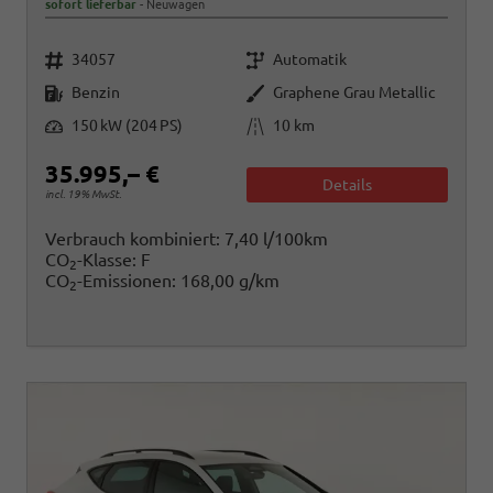
sofort lieferbar
Neuwagen
Fahrzeugnr.
Getriebe
34057
Automatik
Kraftstoff
Außenfarbe
Benzin
Graphene Grau Metallic
Leistung
Kilometerstand
150 kW (204 PS)
10 km
35.995,– €
Details
incl. 19% MwSt.
Verbrauch kombiniert:
7,40 l/100km
CO
-Klasse:
F
2
CO
-Emissionen:
168,00 g/km
2