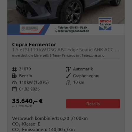
Cupra Formentor
1.5 eTSI 110 kW DSG ABT Edge Sound AHK ACC LED
unverbindliche Lieferzeit:
5 Tage
Fahrzeug mit Tageszulassung
Fahrzeugnr.
Getriebe
31079
Automatik
Kraftstoff
Außenfarbe
Benzin
Graphenegrau
Leistung
Kilometerstand
110 kW (150 PS)
10 km
01.02.2026
35.640,– €
Details
incl. 19% MwSt.
Verbrauch kombiniert:
6,20 l/100km
CO
-Klasse:
E
2
CO
-Emissionen:
140,00 g/km
2