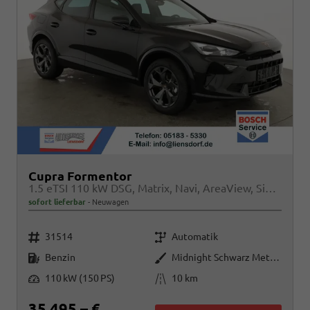
Cupra Formentor
1.5 eTSI 110 kW DSG, Matrix, Navi, AreaView, Side, Winter, el. Klappe, 5 J.-Garantie
sofort lieferbar
Neuwagen
Fahrzeugnr.
Getriebe
31514
Automatik
Kraftstoff
Außenfarbe
Benzin
Midnight Schwarz Metallic
Leistung
Kilometerstand
110 kW (150 PS)
10 km
35.495,– €