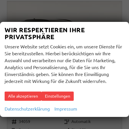
WIR RESPEKTIEREN IHRE
PRIVATSPHÄRE
Unsere Website setzt Cookies ein, um unsere Dienste für
Sie bereitzustellen. Hierbei berücksichtigen wir Ihre
Auswahl und verarbeiten nur die Daten für Marketing,
Analytics und Personalisierung, für die Sie uns Ihr
Einverständnis geben. Sie können Ihre Einwilligung
jederzeit mit Wirkung für die Zukunft widerrufen.
Cupra Leon Sportstourer
Alle akzeptieren
Einstellungen
2.0 TSI 150 kW 4Drive DSG 4Drive, Navi, Side, Matrix, el. Klappe, 18-Zoll, 5 J.-Garantie
sofort lieferbar
Neuwagen
Datenschutzerklärung
Impressum
Fahrzeugnr.
Getriebe
34059
Automatik
Kraftstoff
Außenfarbe