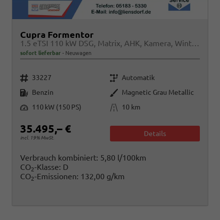
Cupra Formentor
1.5 eTSI 110 kW DSG, Matrix, AHK, Kamera, Winter, el. Klappe, 5 J.-Garantie
sofort lieferbar
Neuwagen
Fahrzeugnr.
Getriebe
33227
Automatik
Kraftstoff
Außenfarbe
Benzin
Magnetic Grau Metallic
Leistung
Kilometerstand
110 kW (150 PS)
10 km
35.495,– €
Details
incl. 19% MwSt.
Verbrauch kombiniert:
5,80 l/100km
CO
-Klasse:
D
2
CO
-Emissionen:
132,00 g/km
2