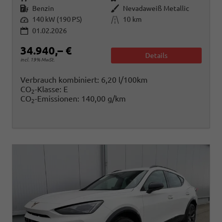
Kraftstoff
Außenfarbe
Benzin
Nevadaweiß Metallic
Leistung
Kilometerstand
140 kW (190 PS)
10 km
01.02.2026
34.940,– €
Details
incl. 19% MwSt.
Verbrauch kombiniert:
6,20 l/100km
CO
-Klasse:
E
2
CO
-Emissionen:
140,00 g/km
2