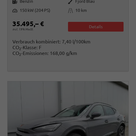
Benzin
Fjord Blau
Leistung
Kilometerstand
150 kW (204 PS)
10 km
35.495,– €
Details
incl. 19% MwSt.
Verbrauch kombiniert:
7,40 l/100km
CO
-Klasse:
F
2
CO
-Emissionen:
168,00 g/km
2