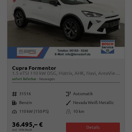
Cupra Formentor
1.5 eTSI 110 kW DSG, Matrix, AHK, Navi, AreaView, Side, el. Klappe, Winter, 5 J.-Garantie
sofort lieferbar
Neuwagen
Fahrzeugnr.
Getriebe
31516
Automatik
Kraftstoff
Außenfarbe
Benzin
Nevada Weiß Metallic
Leistung
Kilometerstand
110 kW (150 PS)
10 km
36.495,– €
Details
incl. 19% MwSt.