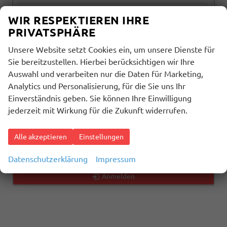
alles ausgewählt
WIR RESPEKTIEREN IHRE
PRIVATSPHÄRE
Getriebeart
Unsere Website setzt Cookies ein, um unsere Dienste für
alles ausgewählt
Sie bereitzustellen. Hierbei berücksichtigen wir Ihre
Auswahl und verarbeiten nur die Daten für Marketing,
Analytics und Personalisierung, für die Sie uns Ihr
1570
Ergebnisse anzeigen
Einverständnis geben. Sie können Ihre Einwilligung
jederzeit mit Wirkung für die Zukunft widerrufen.
zurücksetzen
Alle akzeptieren
Einstellungen
Geparkte Fahrzeuge (
0
)
Datenschutzerklärung
Impressum
Anmelden